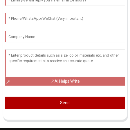
AI Helps Write
Send