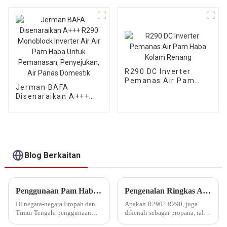
Jenis Mendatar
R290 DC Inverter
Pemanas Air Pam
Jerman BAFA
Haba Kolam Renang
Disenaraikan A+++
R290 Monoblock
Inverter Air Air Pam
Haba Untuk
Pemanasan,
Penyejukan, Air
Panas Domestik
Blog Berkaitan
Penggunaan Pam Haba Kolam Inverter Komersial Di EU & Timur Tengah
Pengenalan Ringkas Aplikasi R290 Dalam HAVAC INDUSTRY
Di negara-negara Eropah dan
Apakah R290? R290, juga
Timur Tengah, penggunaan
dikenali sebagai propana, ialah
Pam Haba Kolam Renang
sebatian alkana yang tidak