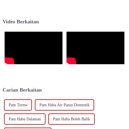
Inverter Komersial meluas,
berwarna dan tidak berbau,
terutamanya di banyak negara
dengan sifat terma yang sangat
Timur Tengah seperti Dubai
baik. Pada masa ini, R290 juga
dan Qatar. Ini c...
digunakan sebagai penyejuk
Video Berkaitan
semula jadi untuk penyejuk
pemanasan rumah...
Carian Berkaitan
Pam Terma
Pam Haba Air Panas Domestik
Pam Haba Dalaman
Pam Haba Boleh Balik