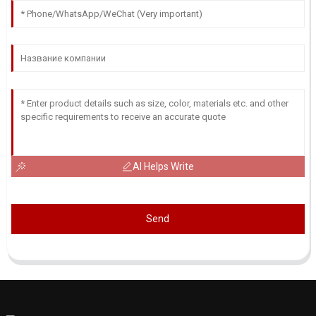
AI Helps Write
Send