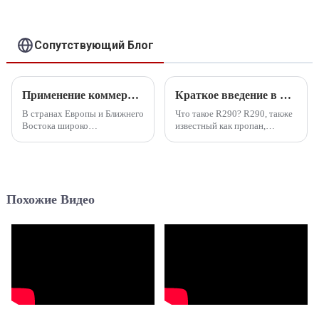
воздух-вода для
отопления,
охлаждения,
горячего
Сопутствующий Блог
водоснабжения
Применение коммерческого инверторного теплового насоса для бассейна в ЕС и на Ближнем Востоке
Краткое введение в применение R290 в ОТРАСЛИ HAVAC
В странах Европы и Ближнего
Что такое R290? R290, также
Востока широко
известный как пропан,
распространено применение
представляет собой
коммерческих инверторных
бесцветное, не имеющее
тепловых насосов для
запаха алкановое соединение
бассейнов, особенно во
с превосходными
многих странах Ближнего
термическими свойствами. В
Похожие Видео
Востока, таких как Дубай и
настоящее время R290 также
Катар. Эти...
используется в качестве
натурального хладагента для
отопления домов...