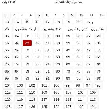
مصنعي خزانات التكييف
110 فولت
1
2
3
4
5
6
7
8
9
10
11
12
واحد
20
19
18
17
16
15
14
13
وعشرون
إثنان وعشرون
ثلاثة وعشرين
أربعة وعشرون
25
35
34
33
32
31
30
29
28
27
26
45
44
43
42
41
40
39
38
37
36
55
54
53
52
51
50
49
48
47
46
65
64
63
62
61
60
59
58
57
56
75
74
73
72
71
70
69
68
67
66
85
84
83
82
81
80
79
78
77
76
95
94
93
92
91
90
89
88
87
86
104
103
102
101
100
99
98
97
96
112
111
110
109
108
107
106
105
120
119
118
117
116
115
114
113
128
127
126
125
124
123
122
121