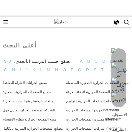
أعلى البحث
F
E
D
C
B
A
تصفح حسب الترتيب الأبجدي:
0-9
G
H
I
J
K
L
M
N
O
P
Q
R
S
T
U
V
W
موردو المضخات الحرارية الصغيرة المنفصلة
مصنع الخزانات العازلة للضاغط
منتج المضخة الحرارية لتدفئة الغرفة
مصانع المضخات الحرارية الصغيرة
مصانع المضخات الحرارية إنترثيرم
منتجات ارمسترونج للدبابات العازلة
موردو المضخات الحرارية Intertherm
الشركة المصنعة للخزان العازل جول
مصدري المضخات الحرارية Intertherm
منتج المضخة الحرارية بنظام الانقسام
شركات المضخات الحرارية Intertherm
مصانع المضخات الحرارية المنزلية بالكامل