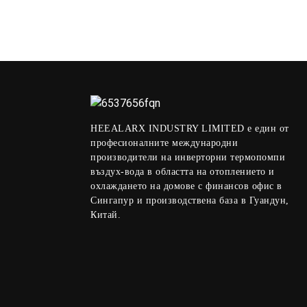
източник
R290 Моноблок
Инверторна Термопомпа
Въздух Вода Отопление
Охлаждане
HEEALARX INDUSTRY LIMITED е един от
професионалните международни
производители на инверторни термопомпи
въздух-вода в областта на отоплението и
охлаждането на домове с финансов офис в
Сингапур и производствена база в Гуандун,
Китай.