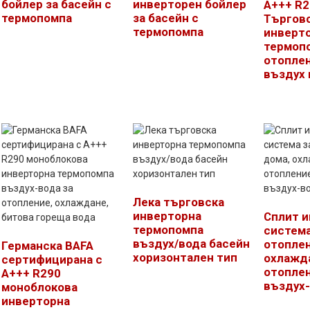
бойлер за басейн с
инверторен бойлер
A+++ R2
термопомпа
за басейн с
Търгов
термопомпа
инверт
термопо
отоплен
въздух 
Лека търговска
инверторна
Сплит 
термопомпа
система
въздух/вода басейн
отоплен
Германска BAFA
хоризонтален тип
охлажд
сертифицирана с
отоплен
A+++ R290
въздух
моноблокова
инверторна