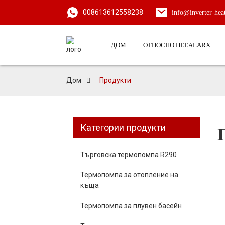
008613612558238
info@inverter-he
ДОМ
ОТНОСНО HEEALARX
Дом
Продукти
Категории продукти
Търговска термопомпа R290
Термопомпа за отопление на
къща
Термопомпа за плувен басейн