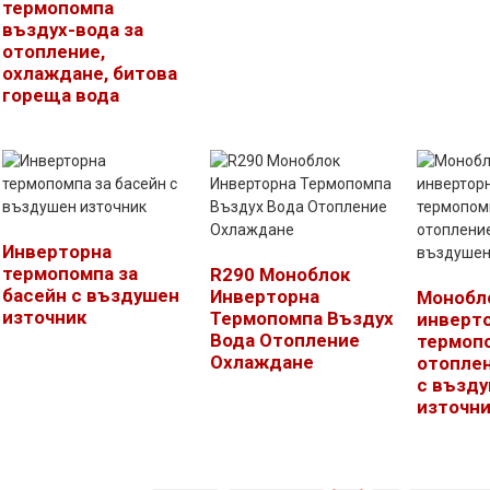
термопомпа
въздух-вода за
отопление,
охлаждане, битова
гореща вода
Инверторна
термопомпа за
R290 Моноблок
басейн с въздушен
Инверторна
Монобл
източник
Термопомпа Въздух
инверто
Вода Отопление
термопо
Охлаждане
отоплен
с възд
източн