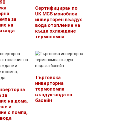
90
ска
Сертифициран по
орна
UK MCS моноблок
мпа за
инверторен въздух
ие на
вода отопление на
и вода
къща охлаждане
термопомпа
Търговска
инверторна
термопомпа
инверторна
въздух-вода за
 за
басейн
ие на дома,
ане и
ие с помпа,
-вода