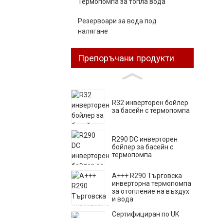
Термопомпа за топла вода
Резервоари за вода под
налягане
Препоръчани продукти
R32 инверторен бойлер
за басейн с термопомпа
R290 DC инверторен
бойлер за басейн с
термопомпа
A+++ R290 Търговска
инверторна термопомпа
за отопление на въздух
и вода
Сертифициран по UK