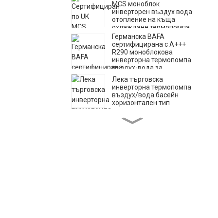
MCS моноблок
инверторен въздух вода
отопление на къща
охлаждане термопомпа
Германска BAFA
сертифицирана с A+++
R290 моноблокова
инверторна термопомпа
въздух-вода за
отопление, охлаждане,
Лека търговска
битова гореща вода
инверторна термопомпа
въздух/вода басейн
хоризонтален тип
Сплит инверторна
система за отопление на
дома, охлаждане и
отопление с помпа,
въздух-вода
Търговска инверторна
термопомпа въздух-
вода за басейн
Инверторна термопомпа
за басейн с въздушен