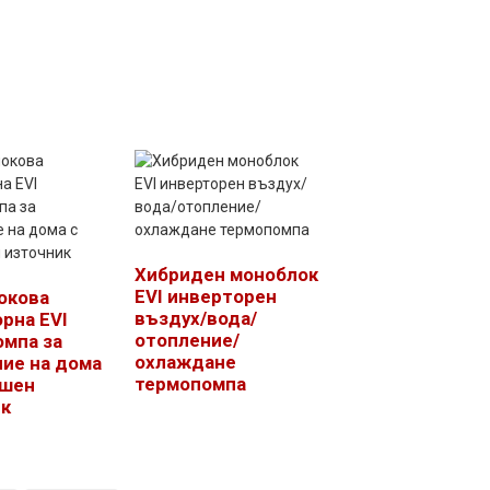
Хибриден моноблок
EVI инверторен
окова
въздух/вода/
рна EVI
отопление/
мпа за
охлаждане
ие на дома
термопомпа
ушен
ик