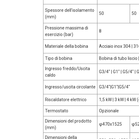
Spessore dell'isolamento
50
50
(mm)
Pressione massima di
8
esercizio (bar)
Materiale della bobina
Acciaio inox 304 | 3
Tipo di bobina
Bobina di tubo liscio
Ingresso freddo/Uscita
G3/4" | G1" | G5/4" | 
caldo
Ingresso/uscita circolante
G3/4"|G1"|G5/4"
Riscaldatore elettrico
1,5 kW | 3 kW | 4 kW 
Termostato
Opzionale
Dimensioni del prodotto
φ470x1525
φ5
(mm)
Dimensioni della