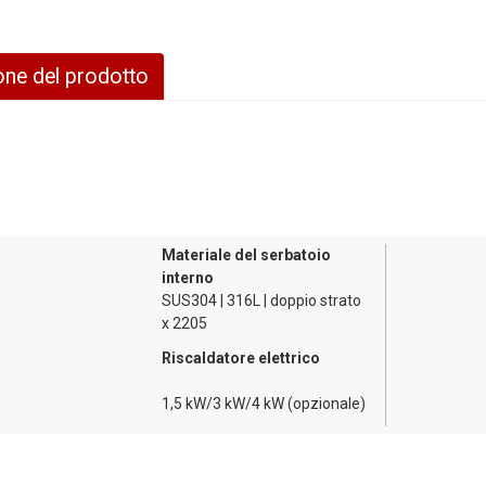
one del prodotto
iare può variare notevolmente a seconda di fattori quali il budget a dispo
i panni e la frequenza con cui si rimane a casa.
 HEEALARX è una soluzione essenziale che soddisfa le esigenze di ogni fa
aria HEEALARX, non solo puoi aumentare il risparmio di acqua calda, ma 
ite elevate in standby. Offre il massimo comfort, efficienza, affidabilit
Materiale del serbatoio
interno
SUS304 | 316L | doppio strato
x 2205
Riscaldatore elettrico
1,5 kW/3 kW/4 kW (opzionale)