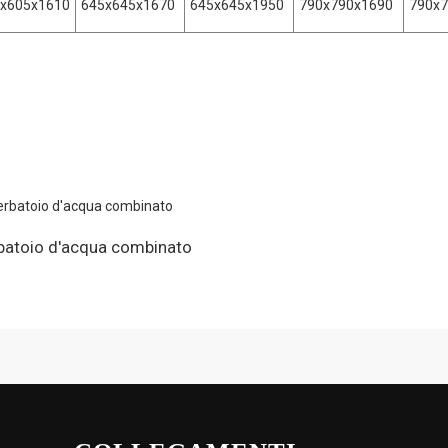
x605x1610
645x645x1670
645x645x1950
790x790x1690
790x
batoio d'acqua combinato