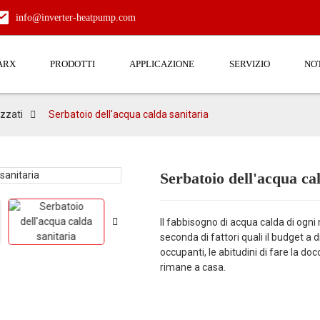
info@inverter-heatpump.com
ARX
PRODOTTI
APPLICAZIONE
SERVIZIO
NOT
zzati
Serbatoio dell'acqua calda sanitaria
Serbatoio dell'acqua ca
Loading...
Loading...
Il fabbisogno di acqua calda di ogn
seconda di fattori quali il budget a 
occupanti, le abitudini di fare la doc
rimane a casa.