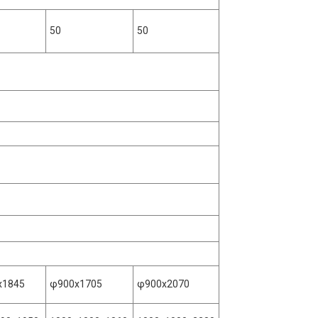
50
50
x1845
φ900x1705
φ900x2070