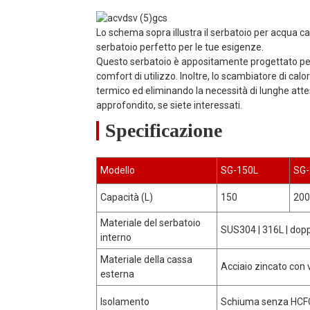
Lo schema sopra illustra il serbatoio per acqua c
serbatoio perfetto per le tue esigenze.
Questo serbatoio è appositamente progettato per 
comfort di utilizzo. Inoltre, lo scambiatore di cal
termico ed eliminando la necessità di lunghe atte
approfondito, se siete interessati.
Specificazione
Modello
SG-150L
SG-
Capacità (L)
150
200
Materiale del serbatoio
SUS304 | 316L | dopp
interno
Materiale della cassa
Acciaio zincato con 
esterna
Isolamento
Schiuma senza HCF