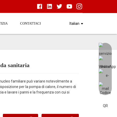
IZIA
CONTATTACI
Italian
lda sanitaria
Load
Load
i nucleo familiare può variare notevolmente a
disposizione per la pompa di calore, il numero di
cia e lavare i panni e la frequenza con cui si