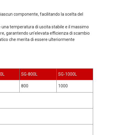
ciascun componente, facilitando la scelta del
una temperatura di uscita stabile e il massimo
alore, garantendo un'elevata efficienza di scambio
atico che merita di essere ulteriormente
0L
SG-800L
SG-1000L
800
1000