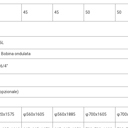
45
45
50
50
16L
 | Bobina ondulata
G6/4"
(opzionale)
20x1575
φ560x1605
φ560x1885
φ700x1605
φ700