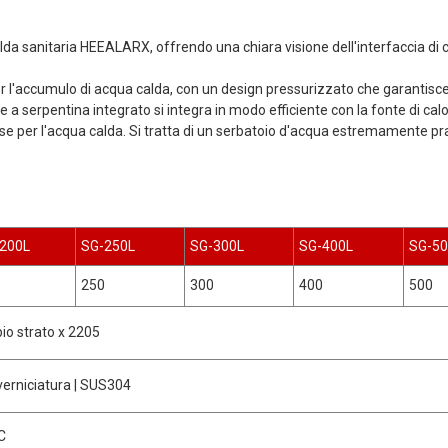
alda sanitaria HEEALARX, offrendo una chiara visione dell'interfaccia di 
l'accumulo di acqua calda, con un design pressurizzato che garantisce 
ore a serpentina integrato si integra in modo efficiente con la fonte di c
se per l'acqua calda. Si tratta di un serbatoio d'acqua estremamente pr
200L
SG-250L
SG-300L
SG-400L
SG-50
250
300
400
500
io strato x 2205
verniciatura | SUS304
C