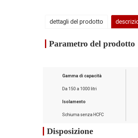
dettagli del prodotto
descrizi
Il fabbisogno di acqua calda di ogni nucleo famil
Parametro del prodotto
occupanti, le abitudini di fare la doccia e lavare 
Tuttavia, il serbatoio per acqua calda sanitaria
qualità. Con il serbatoio per acqua calda sanit
come bassa portata d'acqua, lento recupero e perd
Gamma di capacità
Caratteristiche
Da 150 a 1000 litri
Isolamento
Schiuma senza HCFC
Disposizione