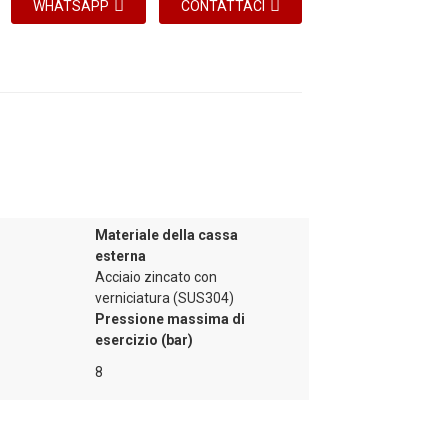
WHATSAPP
CONTATTACI
sizione per la pompa di calore, il numero di
miglia offrendo servizi di acqua calda di alta
puoi anche risolvere efficacemente problemi
à e praticità.
Materiale della cassa
esterna
Acciaio zincato con
verniciatura (SUS304)
Pressione massima di
esercizio (bar)
8