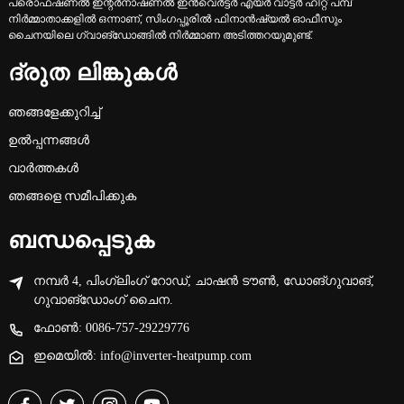
പ്രൊഫഷണൽ ഇന്റർനാഷണൽ ഇൻവെർട്ടർ എയർ വാട്ടർ ഹീറ്റ് പമ്പ്
നിർമ്മാതാക്കളിൽ ഒന്നാണ്, സിംഗപ്പൂരിൽ ഫിനാൻഷ്യൽ ഓഫീസും
ചൈനയിലെ ഗ്വാങ്‌ഡോങ്ങിൽ നിർമ്മാണ അടിത്തറയുമുണ്ട്.
ദ്രുത ലിങ്കുകൾ
ഞങ്ങളേക്കുറിച്ച്
ഉൽപ്പന്നങ്ങൾ
വാർത്തകൾ
ഞങ്ങളെ സമീപിക്കുക
ബന്ധപ്പെടുക
നമ്പർ 4, പിംഗ്ലിംഗ് റോഡ്, ചാഷൻ ടൗൺ, ഡോങ്‌ഗുവാങ്,
ഗുവാങ്‌ഡോംഗ് ചൈന.
ഫോൺ: 0086-757-29229776
ഇമെയിൽ: info@inverter-heatpump.com