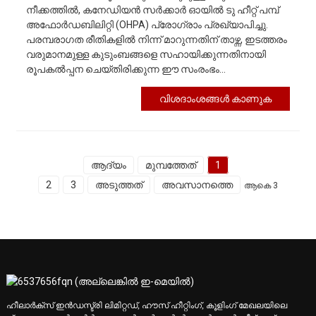
നീക്കത്തിൽ, കനേഡിയൻ സർക്കാർ ഓയിൽ ടു ഹീറ്റ് പമ്പ്
അഫോർഡബിലിറ്റി (OHPA) പ്രോഗ്രാം പ്രഖ്യാപിച്ചു.
പരമ്പരാഗത രീതികളിൽ നിന്ന് മാറുന്നതിന് താഴ്ന്ന, ഇടത്തരം
വരുമാനമുള്ള കുടുംബങ്ങളെ സഹായിക്കുന്നതിനായി
രൂപകൽപ്പന ചെയ്‌തിരിക്കുന്ന ഈ സംരംഭം...
വിശദാംശങ്ങൾ കാണുക
ആദ്യം
മുമ്പത്തേത്
1
2
3
അടുത്തത്
അവസാനത്തെ
ആകെ 3
ഹീലാർക്സ് ഇൻഡസ്ട്രി ലിമിറ്റഡ്, ഹൗസ് ഹീറ്റിംഗ്, കൂളിംഗ് മേഖലയിലെ