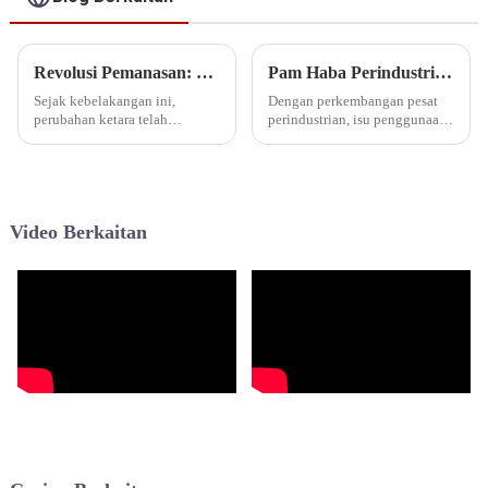
Revolusi Pemanasan: Cara Pam Haba Mendahului Relau
Pam Haba Perindustrian Menerajui Revolusi Tenaga: Pemuliharaan Tenaga yang Cekap dan Pembangunan Hijau untuk Industri
Sejak kebelakangan ini,
Dengan perkembangan pesat
perubahan ketara telah
perindustrian, isu penggunaan
disaksikan dalam landskap
tenaga telah menjadi semakin
pemanasan, dengan pam haba
menonjol, meletakkan tekanan
secara beransur-ansur
yang ketara kepada alam
mengambil perhatian dan
sekitar. Dengan latar belakang
menggantikan relau
ini, industri...
Video Berkaitan
tradisional. Anjakan ini bukan
sekadar...