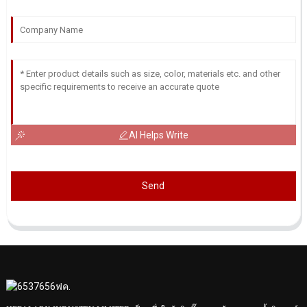
AI Helps Write
Send