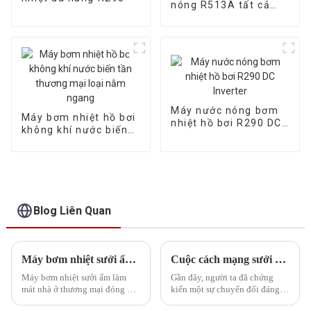
nóng R513A tất cả
trong một
Máy nước nóng bơm
Máy bơm nhiệt hồ bơi
nhiệt hồ bơi R290 DC
không khí nước biến
Inverter
tần thương mại loại
nằm ngang
Blog Liên Quan
Máy bơm nhiệt sưởi ấm/làm mát nhà thương mại Giải pháp sưởi ấm đa năng cho các ứng dụng thương mại
Cuộc cách mạng sưởi ấm: Máy bơm nhiệt đang vượt qua lò sưởi như thế nào
Máy bơm nhiệt sưởi ấm làm
Gần đây, người ta đã chứng
mát nhà ở thương mại đóng vai
kiến ​​một sự chuyển đổi đáng
trò là thiết bị tận dụng điện để
chú ý trong lĩnh vực sưởi ấm,