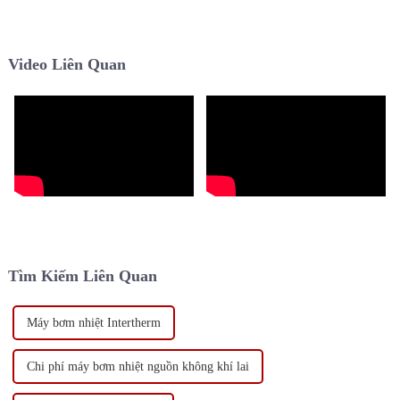
di chuyển nhiệt giữa các vị trí
với máy bơm nhiệt dần dần
khác nhau, chủ yếu dùng để
chiếm vị trí nổi bật và thay thế
sưởi ấm hoặc làm mát các tòa
lò sưởi truyền thống. Sự thay
nhà lớn ...
đổi này không chỉ đơn thuần
Video Liên Quan
là...
Tìm Kiếm Liên Quan
Máy bơm nhiệt Intertherm
Chi phí máy bơm nhiệt nguồn không khí lai