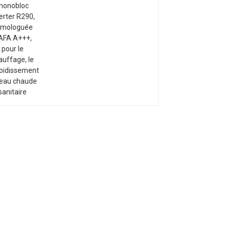
R290, homologuée
BAFA A+++, pour le
chauffage, le
refroidissement et l'eau
chaude sanitaire