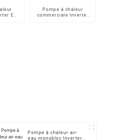
aleur
Pompe à chaleur
rter EVI
commerciale Inverter
fage
pour chauffage et
à air
refroidissement air-
eau avec EVI
Pompe à chaleur air-
eau monobloc Inverter