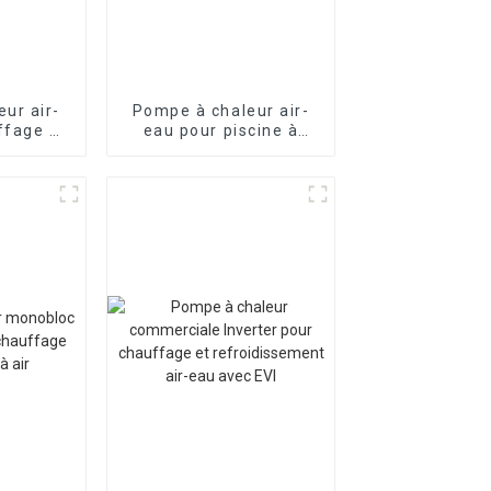
ur air-
Pompe à chaleur air-
ffage et
eau pour piscine à
nt de la
onduleur commercial
nverseur
i