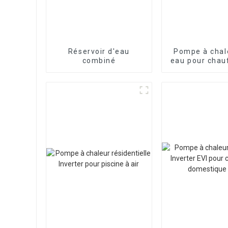
Réservoir d'eau
Pompe à chale
combiné
eau pour chau
refroidisseme
maison avec i
Split Ev