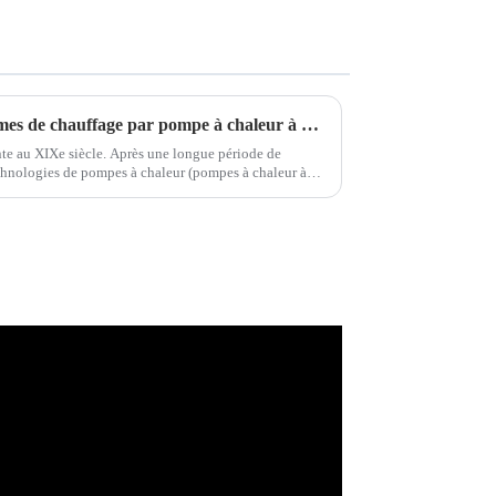
Schémas et analyses des systèmes de chauffage par pompe à chaleur à air classiques européens
te au XIXe siècle. Après une longue période de
chnologies de pompes à chaleur (pompes à chaleur à
 etc.) ont évolué.