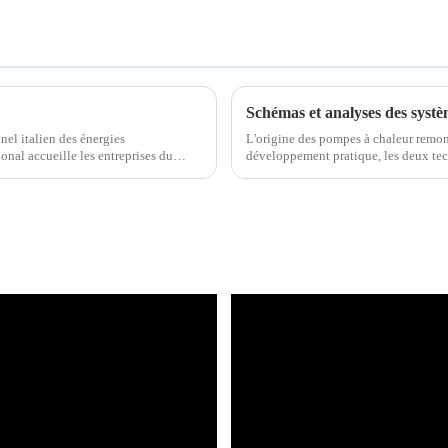
el italien des énergies
L'origine des pompes à chaleur remon
ional accueille les entreprises du
développement pratique, les deux te
eau, pompes à chaleur géothermiques,