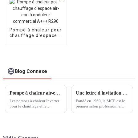
refroidissement et
refroidissement de la
l'eau chaude
maison, avec
sanitaire
système de
refroidissement par
air et eau
Pompe à chaleur pour
chauffage d'espace
air-eau à onduleur
commercial A+++
R290
Blog Connexe
Pompe à chaleur air-eau monophasée et triphasée HEEALARX Inverter
Une lettre d'invitation de HEEALARX
Les pompes à chaleur Inverter
Fondé en 1960, le MCE est le
pour le chauffage et le
premier salon professionnel
refroidissement de l'air et de
italien des énergies
l'eau des maisons sont un type
renouvelables et de l'énergie
essentiel de systèmes CVC,
solaire. Ce salon international
offrant des solutions complètes
accueille les entreprises du
de chauffage, de
secteur de l'énergie et de
refroidissement et
l'énergie.