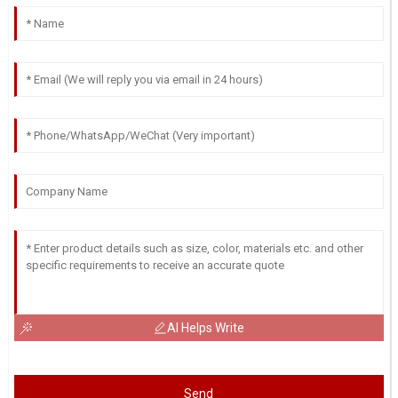
AI Helps Write
Send