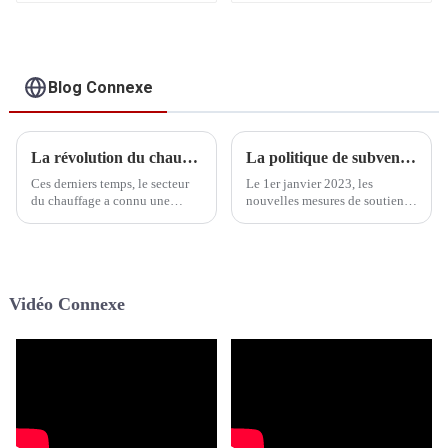
A+++, pour le
Royaume-Uni pour le
chauffage, le
chauffage et le
refroidissement et
refroidissement de la
l'eau chaude
maison, avec
sanitaire
système de
Blog Connexe
refroidissement par
air et eau
La révolution du chauffage : comment les pompes à chaleur remplacent les chaudières
La politique de subvention de l’Allemagne soutient l’utilisation de produits réfrigérants naturels, et les pompes à chaleur R290 présentent un énorme potentiel de développement.
Ces derniers temps, le secteur
Le 1er janvier 2023, les
du chauffage a connu une
nouvelles mesures de soutien
transformation notable : les
du Fonds fédéral pour les
pompes à chaleur ont
bâtiments écologiques et
progressivement pris le dessus
économes en énergie en
et remplacé les chaudières
Allemagne sont officiellement
traditionnelles. Cette évolution
entrées en vigueur. Ce fonds
Vidéo Connexe
ne se limite pas à…
vise à subventionner la
modernisation des bâtiments.