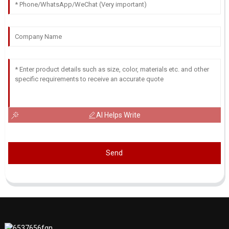
AI Helps Write
Send