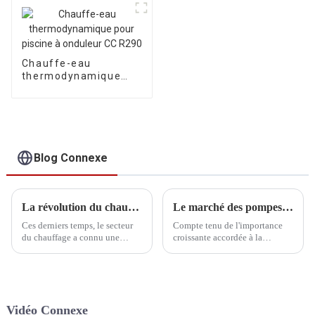
A+++, pour le
chauffage, le
refroidissement et
l'eau chaude
sanitaire
Chauffe-eau
thermodynamique
pour piscine à
onduleur CC R290
Blog Connexe
La révolution du chauffage : comment les pompes à chaleur remplacent les chaudières
Le marché des pompes à chaleur pour piscines à onduleur commercial offre des perspectives d'expansion, l'innovation technologique propulsant la croissance continue de l'industrie.
Ces derniers temps, le secteur
Compte tenu de l'importance
du chauffage a connu une
croissante accordée à la
transformation notable : les
protection de l'environnement
pompes à chaleur ont
et à l'efficacité énergétique
progressivement pris le dessus
dans le monde entier, la pompe
et remplacé les chaudières
à chaleur commerciale Inverter
traditionnelles. Cette évolution
pour piscine, une solution de
Vidéo Connexe
ne se limite pas à…
chauffage efficace et économe