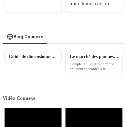
onduleur, pour usage
monobloc Inverter
commercial léger
certifiée MCS au
Royaume-Uni pour le
chauffage et le
refroidissement de la
maison, avec
système de
Blog Connexe
refroidissement par
air et eau
Guide de dimensionnement des pompes à chaleur pour le chauffage et le refroidissement des maisons
Le marché des pompes à chaleur pour piscines à onduleur commercial offre des perspectives d'expansion, l'innovation technologique propulsant la croissance continue de l'industrie.
Compte tenu de l'importance
croissante accordée à la
protection de l'environnement
et à l'efficacité énergétique
dans le monde entier, la pompe
à chaleur commerciale Inverter
pour piscine, une solution de
Vidéo Connexe
chauffage efficace et économe
en énergie, est de plus en plus
utilisée.