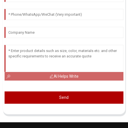
AI Helps Write
Send