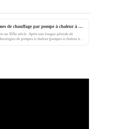
Schémas et analyses des systèmes de chauffage par pompe à chaleur à air classiques européens
te au XIXe siècle. Après une longue période de
chnologies de pompes à chaleur (pompes à chaleur à
 etc.) ont évolué.