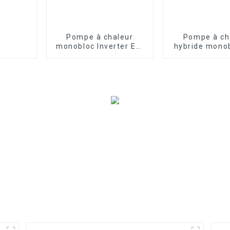
Pompe à chaleur
Pompe à ch
monobloc Inverter EVI
hybride monob
pour chauffage
Inverter 
domestique à air
chauffage
refroidissem
l'air et de 