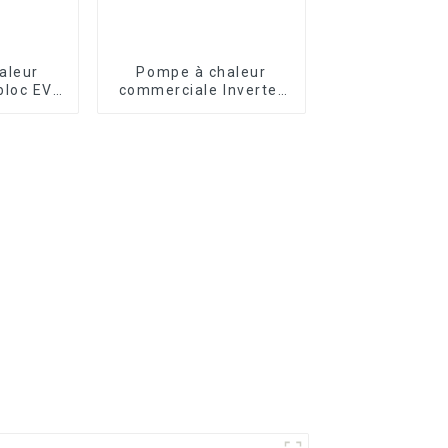
aleur
Pompe à chaleur
loc EVI
commerciale Inverter
pour
pour chauffage et
 et
refroidissement air-
ent de
eau avec EVI
l'eau