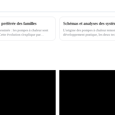
 préférée des familles
essinée : les pompes à chaleur sont
L'origine des pompes à chaleur remon
Cette évolution s'explique par
développement pratique, les deux te
eau, pompes à chaleur géothermiques,