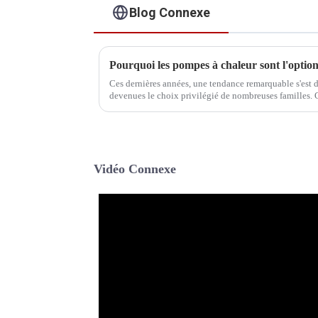
Blog Connexe
Pourquoi les pompes à chaleur sont l'option
Ces dernières années, une tendance remarquable s'est d
devenues le choix privilégié de nombreuses familles. 
plusieurs facteurs déterminants.
Vidéo Connexe