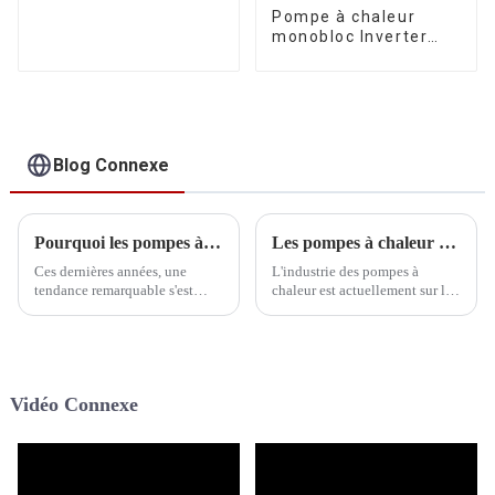
Pompe à chaleur
monobloc Inverter
certifiée MCS au
Royaume-Uni pour le
chauffage et le
refroidissement de la
maison, avec
système de
Blog Connexe
refroidissement par
air et eau
Pourquoi les pompes à chaleur sont l'option préférée des familles
Les pompes à chaleur peuvent-elles révolutionner notre avenir ? Tendances et innovations dévoilées
Ces dernières années, une
L'industrie des pompes à
tendance remarquable s'est
chaleur est actuellement sur le
dessinée : les pompes à chaleur
point de connaître une
sont devenues le choix
transformation véritablement
privilégié de nombreuses
remarquable, avec un éventail
familles. Cette évolution
de tendances passionnantes et
s'explique par plusieurs
d'innovations révolutionnaires
Vidéo Connexe
facteurs déterminants.
façonnant sa trajectoire vers un
avenir prospère...