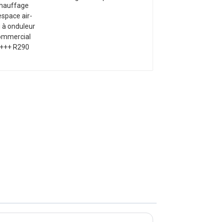
eau à onduleur
commercial A+++ R290