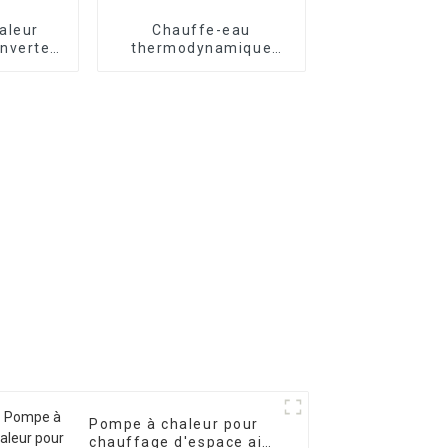
aleur
Chauffe-eau
nverter
thermodynamique
age et
tout-en-un R290
nt air-
EVI
Pompe à chaleur pour
chauffage d'espace air-