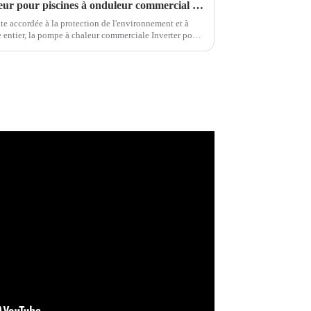
Le marché des pompes à chaleur pour piscines à onduleur commercial offre des perspectives d'expansion, l'innovation technologique propulsant la croissance continue de l'industrie.
e accordée à la protection de l'environnement et à
e entier, la pompe à chaleur commerciale Inverter pour
ficace et économe en énergie, est de plus en plus