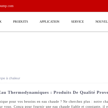
tpump.com
X
PRODUITS
APPLICATION
SERVICE
NOUVEL
mpe à chaleur
u Thermodynamiques : Produits De Qualité Proven
mique pour vos besoins en eau chaude ? Ne cherchez plus : notre c
s. Conçu pour fournir une eau chaude fiable et constante, il es