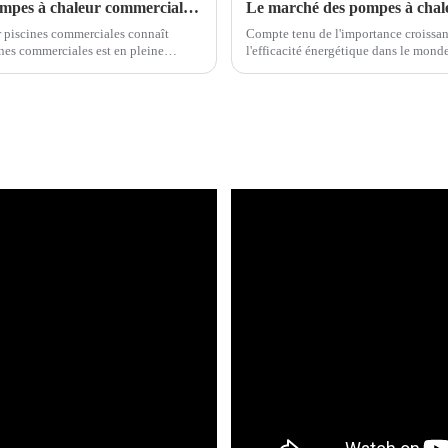
Existe-t-il un avenir prometteur pour les pompes à chaleur commerciales Inverter pour piscines ?
 piscines commerciales connaît
Compte tenu de l'importance croissant
ines commerciales est en pleine
l'efficacité énergétique dans le mond
, l'Europe et l'Amérique du Nord.
piscine, une solution de chauffage ef
utilisée.