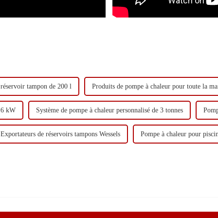
 réservoir tampon de 200 l
Produits de pompe à chaleur pour toute la ma
 16 kW
Système de pompe à chaleur personnalisé de 3 tonnes
Pomp
Exportateurs de réservoirs tampons Wessels
Pompe à chaleur pour pisc