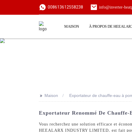
008613612558238
info@inverter-hea
MAISON
À PROPOS DE HEEALAR
>>
Maison
Exportateur de chauffe-eau à po
Exportateur Renommé De Chauffe-Ea
Vous recherchez une solution efficace et écono
HEEALARX INDUSTRY LIMITED, est fait pour vou