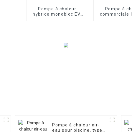
Pompe à chaleur
Pompe à ch
hybride monobloc EVI
commerciale I
Inverter pour
pour chauff
chauffage et
refroidisseme
refroidissement de
eau avec 
l'air et de l'eau
Pompe à chaleur air-
-
eau pour piscine, type