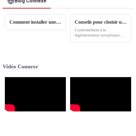
Blog Connexe
Comment installer une pompe à chaleur R290 à la maison
Conseils pour choisir un fabricant fiable de pompes à chaleur au propane R290
Conformément à la
réglementation européenne,
toutes les pompes à chaleur
utilisées, y compris les pompes
à chaleur pour le chauffage et
le refroidissement des maisons,
les pompes à chaleur pour
Vidéo Connexe
piscines et les pompes à
chaleur pour eau chaude,
doivent utiliser le réfrigérant
R290 ayant un caractère de ...