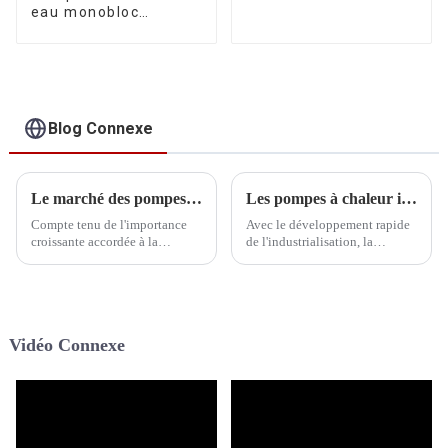
air-eau à onduleur
eau monobloc
commercial A+++
Inverter R290,
R290
homologuée BAFA
A+++, pour le
chauffage, le
refroidissement et
l'eau chaude
Blog Connexe
sanitaire
Le marché des pompes à chaleur pour piscines à onduleur commercial offre des perspectives d'expansion, l'innovation technologique propulsant la croissance continue de l'industrie.
Les pompes à chaleur industrielles mènent la révolution énergétique : conservation efficace de l'énergie et développement vert pour l'industrie
Compte tenu de l'importance
Avec le développement rapide
croissante accordée à la
de l'industrialisation, la
protection de l'environnement
question de la consommation
et à l'efficacité énergétique
énergétique est devenue de
dans le monde entier, la pompe
plus en plus prégnante,
à chaleur commerciale Inverter
exerçant une pression
pour piscine, une solution de
considérable sur
Vidéo Connexe
chauffage efficace et économe
l'environnement. Dans ce
en énergie, est de plus en plus
contexte, l'industrie...
utilisée.