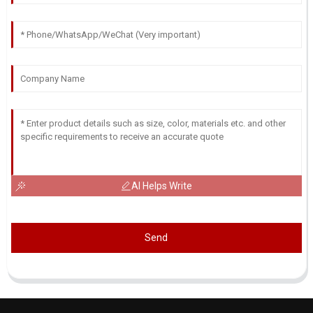
AI Helps Write
Send