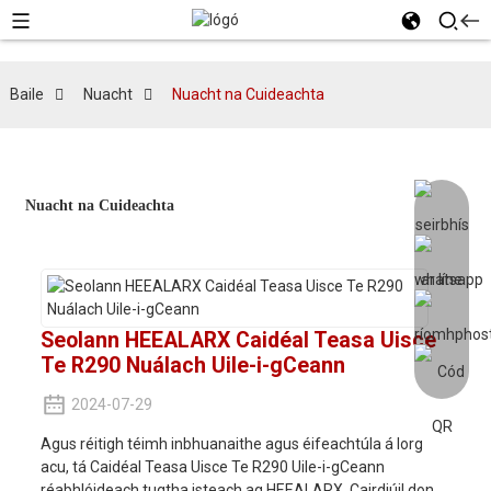
Baile
Nuacht
Nuacht na Cuideachta
Nuacht na Cuideachta
Seolann HEEALARX Caidéal Teasa Uisce
Te R290 Nuálach Uile-i-gCeann
2024-07-29
Agus réitigh téimh inbhuanaithe agus éifeachtúla á lorg
acu, tá Caidéal Teasa Uisce Te R290 Uile-i-gCeann
réabhlóideach tugtha isteach ag HEEALARX. Cairdiúil don