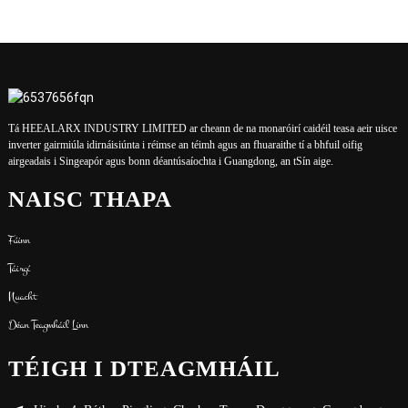
Tá HEEALARX INDUSTRY LIMITED ar cheann de na monaróirí caidéil teasa aeir uisce
inverter gairmiúla idirnáisiúnta i réimse an téimh agus an fhuaraithe tí a bhfuil oifig
airgeadais i Singeapór agus bonn déantúsaíochta i Guangdong, an tSín aige.
NAISC THAPA
Fúinn
Táirgí
Nuacht
Déan Teagmháil Linn
TÉIGH I DTEAGMHÁIL