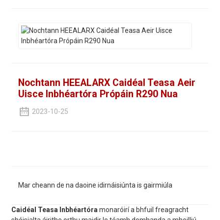
Nochtann HEEALARX Caidéal Teasa Aeir
Uisce Inbhéartóra Própáin R290 Nua
2023-10-25
Mar cheann de na daoine idirnáisiúnta is gairmiúla
Caidéal Teasa Inbhéartóra
monaróirí a bhfuil freagracht