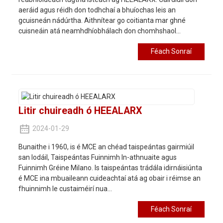
aeráid agus réidh don todhchaí a bhuíochas leis an
gcuisneán nádúrtha. Aithnítear go coitianta mar ghné
cuisneáin atá neamhdhíobhálach don chomhshaol...
Féach Sonraí
Litir chuireadh ó HEEALARX
2024-01-29
Bunaithe i 1960, is é MCE an chéad taispeántas gairmiúil
san Iodáil, Taispeántas Fuinnimh In-athnuaite agus
Fuinnimh Gréine Milano. Is taispeántas trádála idirnáisiúnta
é MCE ina mbuaileann cuideachtaí atá ag obair i réimse an
fhuinnimh le custaiméirí nua...
Féach Sonraí