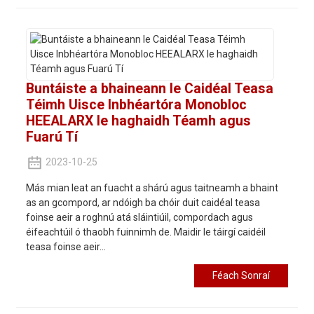
Buntáiste a bhaineann le Caidéal Teasa
Téimh Uisce Inbhéartóra Monobloc
HEEALARX le haghaidh Téamh agus
Fuarú Tí
2023-10-25
Más mian leat an fuacht a shárú agus taitneamh a bhaint
as an gcompord, ar ndóigh ba chóir duit caidéal teasa
foinse aeir a roghnú atá sláintiúil, compordach agus
éifeachtúil ó thaobh fuinnimh de. Maidir le táirgí caidéil
teasa foinse aeir...
Féach Sonraí