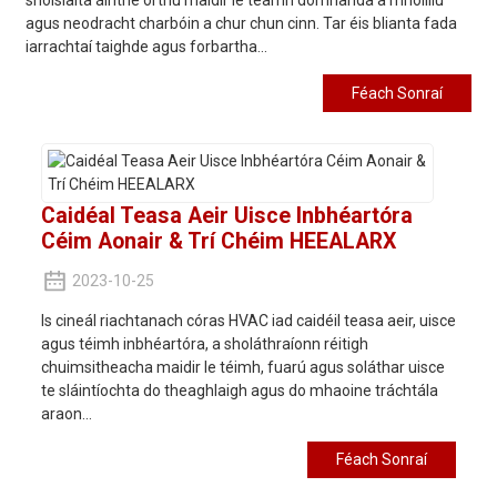
shóisialta áirithe orthu maidir le téamh domhanda a mhoilliú
agus neodracht charbóin a chur chun cinn. Tar éis blianta fada
iarrachtaí taighde agus forbartha...
Féach Sonraí
Caidéal Teasa Aeir Uisce Inbhéartóra
Céim Aonair & Trí Chéim HEEALARX
2023-10-25
Is cineál riachtanach córas HVAC iad caidéil teasa aeir, uisce
agus téimh inbhéartóra, a sholáthraíonn réitigh
chuimsitheacha maidir le téimh, fuarú agus soláthar uisce
te sláintíochta do theaghlaigh agus do mhaoine tráchtála
araon...
Féach Sonraí