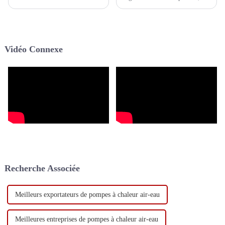
point de connaître une
toutes les pompes à chaleur
transformation véritablement
utilisées, y compris les pompes
remarquable, avec un éventail
à chaleur pour le chauffage et
de tendances passionnantes et
le refroidissement des maisons,
d'innovations révolutionnaires
les pompes à chaleur pour
Vidéo Connexe
façonnant sa trajectoire vers un
piscines et les pompes à
avenir prospère...
chaleur pour eau chaude,
doivent utiliser le réfrigérant
R290 ayant un caractère de ...
Recherche Associée
Meilleurs exportateurs de pompes à chaleur air-eau
Meilleures entreprises de pompes à chaleur air-eau