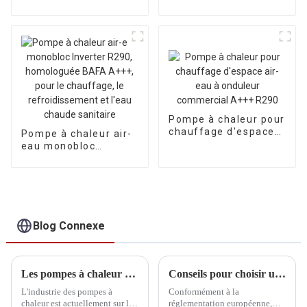
horizontal, à
onduleur, pour usage
commercial léger
Pompe à chaleur pour
chauffage d'espace
Pompe à chaleur air-
air-eau à onduleur
eau monobloc
commercial A+++
Inverter R290,
R290
homologuée BAFA
A+++, pour le
chauffage, le
refroidissement et
l'eau chaude
Blog Connexe
sanitaire
Les pompes à chaleur peuvent-elles révolutionner notre avenir ? Tendances et innovations dévoilées
Conseils pour choisir un fabricant fiable de pompes à chaleur au propane R290
L'industrie des pompes à
Conformément à la
chaleur est actuellement sur le
réglementation européenne,