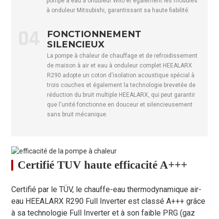
pompe à eau à onduleur Wilo et également les modules
à onduleur Mitsubishi, garantissant sa haute fiabilité.
Niveau de
puissance
dB(A)
57
58
60
04
FONCTIONNEMENT
acoustique
SILENCIEUX
Température
La pompe à chaleur de chauffage et de refroidissement
ambiante de
°C
-25～43
de maison à air et eau à onduleur complet HEEALARX
fonctionnement
R290 adopte un coton d'isolation acoustique spécial à
trois couches et également la technologie brevetée de
Température
réduction du bruit multiple HEEALARX, qui peut garantir
maximale de
°C
75
que l'unité fonctionne en douceur et silencieusement
l'eau
sans bruit mécanique.
Marque du
/
GMCC
compresseur
Échangeur de
chaleur côté
/
Type de plaque
Certifié TUV haute efficacité A+++
eau
Marque
Certifié par le TÜV, le chauffe-eau thermodynamique air-
d'échangeur de
/
ALFA LAVAL / Danfoss
eau HEEALARX R290 Full Inverter est classé A+++ grâce
chaleur côté
à sa technologie Full Inverter et à son faible PRG (gaz
eau