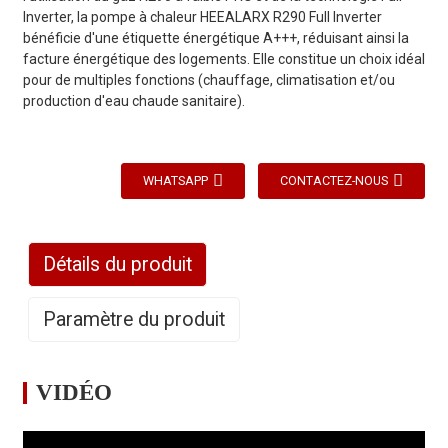
Inverter, la pompe à chaleur HEEALARX R290 Full Inverter
bénéficie d'une étiquette énergétique A+++, réduisant ainsi la
facture énergétique des logements. Elle constitue un choix idéal
pour de multiples fonctions (chauffage, climatisation et/ou
production d'eau chaude sanitaire).
WHATSAPP
CONTACTEZ-NOUS
Détails du produit
Paramètre du produit
VIDÉO
Modèle
/
VS90-DCR1
VS120-DCR1
VS15
Alimentation
220V-240V
220V-240V
220V
/