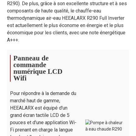
R290). De plus, grâce à son excellente structure et à ses
Chute de
composants de haute qualité, le chauffe-eau
pression d'eau
kPa
25
30
26
thermodynamique air-eau HEEALARX R290 Full Inverter
(max)
est actuellement le plus économe en énergie et le plus
Type de moteur
économique pour les clients, avec une note énergétique
/
DC Fashions
de ventilateur
A+++.
Quantité de
/
1
1
1
ventilateurs
Panneau de
Raccordement
commande
pouce
G1"
G1"
G1"
à l'eau
numérique LCD
Wifi
Pompe de
SHIMGE / WILO
marque
circulation
/ AWMT
Pour répondre à la demande du
Hauteur d'eau
marché haut de gamme,
de la pompe de
m
12 / 9 / 12,5
12 / 9 / 12,5
12 / 
circulation
HEEALARX est équipé d'un
grand écran tactile LCD de 5
Type d'armoire
/
tôle galvanisée
pouces et d'une application Wi-
Dimensions de
1167 × 407 ×
1167 × 407 ×
mm
1280
Fi prenant en charge la langue
l'unité (L/l/H)
795
795