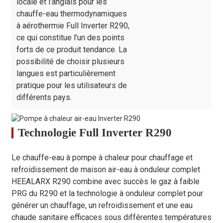
locale et l'anglais pour les
Dimensions
chauffe-eau thermodynamiques
1457 
d'expédition
mm
1300×485×930
1300×485×930
à aérothermie Full Inverter R290,
1090
(L/l/H)
ce qui constitue l'un des points
Poids net/brut
kg
95/110
100/115
140/
forts de ce produit tendance. La
possibilité de choisir plusieurs
langues est particulièrement
pratique pour les utilisateurs de
différents pays.
Technologie Full Inverter R290
Le chauffe-eau à pompe à chaleur pour chauffage et
refroidissement de maison air-eau à onduleur complet
HEEALARX R290 combine avec succès le gaz à faible
PRG du R290 et la technologie à onduleur complet pour
générer un chauffage, un refroidissement et une eau
chaude sanitaire efficaces sous différentes températures