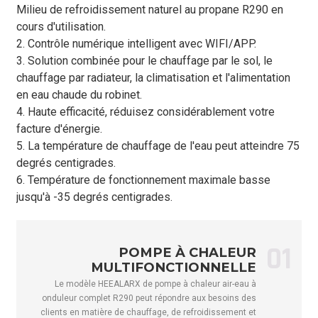
Milieu de refroidissement naturel au propane R290 en
FLIC
kW/kW
3,20 à 2,85
3,26 à 2,90
3,18 
cours d'utilisation.
Conditions de refroidissement - Température ambiante (DB/WB) : 
2. Contrôle numérique intelligent avec WIFI/APP.
3. Solution combinée pour le chauffage par le sol, le
Plage de
capacité de
kW
2.0～6.0
3.0～8.0
4,5 à
chauffage par radiateur, la climatisation et l'alimentation
refroidissement
en eau chaude du robinet.
4. Haute efficacité, réduisez considérablement votre
Plage de
facture d'énergie.
puissance
kW
0,65 à 2,73
0,97 à 3,64
1,45 
d'entrée de
5. La température de chauffage de l'eau peut atteindre 75
refroidissement
degrés centigrades.
6. Température de fonctionnement maximale basse
FLIC
kW/kW
3,08 à 2,20
3.09～2.20
3.10
jusqu'à -35 degrés centigrades.
Température ambiante (DB/WB) : 20/15 °C, température de l'eau : 
Capacité d'eau
kW
4,5 à 10,0
5,5 à 14,0
6,0 à
chaude
01
POMPE À CHALEUR
Puissance
MULTIFONCTIONNELLE
d'entrée de
kW
0,94 à 2,41
1,16 à 3,37
1,28 
Le modèle HEEALARX de pompe à chaleur air-eau à
l'eau chaude
onduleur complet R290 peut répondre aux besoins des
clients en matière de chauffage, de refroidissement et
Plage de