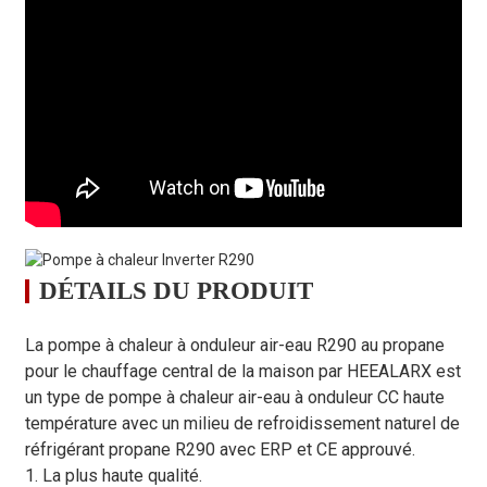
électrique
～/50Hz
～/50Hz
～/5
Conditions de chauffage - Température ambiante (DB/WB) : 7/6 ℃,
Plage de
capacité de
kW
2,8 à 8,0
4.0～11.0
5,5 à
chauffage
Plage de
puissance
kW
0,56 à 2,20
0,80 à 3,01
1,10 
d'entrée de
chauffage
FLIC
kW/kW
5,00 à 3,64
5,00 à 3,65
5,00 
DÉTAILS DU PRODUIT
Conditions de chauffage - Température ambiante (DB/WB) : 7/6 ℃,
Plage de
La pompe à chaleur à onduleur air-eau R290 au propane
capacité de
kW
2,6 à 7,2
3,8 à 10,3
5,4 à
pour le chauffage central de la maison par HEEALARX est
chauffage
un type de pompe à chaleur air-eau à onduleur CC haute
Plage de
température avec un milieu de refroidissement naturel de
puissance
kW
0,81 à 2,53
1,17 à 3,55
1,70
réfrigérant propane R290 avec ERP et CE approuvé.
d'entrée de
1. La plus haute qualité.
chauffage