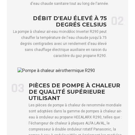
d'eau chaude sanitaire tout au long de l'année.
courant
UN
4,3 à 10,9
5,3 à 15,3
5,8 à
d'entrée d'eau
02
DÉBIT D'EAU ÉLEVÉ À 75
chaude
DEGRÉS CELSIUS
Puissance
La pompe à chaleur air-eau monobloc Inverter R290 peut
d'entrée
kW
3.3
4,5
5.5
chauffer la température de l'eau chaude jusqu'à 75
maximale
degrés centigrades avec un rendement d'eau élevé
sans chauffage électrique auxiliaire en raison du
Courant
UN
15
20,5
25
caractère du gaz propane R290.
d'entrée max.
Niveau ErP
/
A+++
A+++
A+++
(35℃)
Niveau ErP
03
PIÈCES DE POMPE À CHALEUR
/
A++
A++
A++
(55℃)
DE QUALITÉ SUPÉRIEURE
UTILISANT
Débit d'eau
m³/h
1,38
1,89
2.41
Les pièces de pompe à chaleur de renommée mondiale
Réfrigérant
/
R290
R290
R290
sont adoptées dans la gamme de pompes à chaleur air-
eau à onduleur au propane HEEALARX R290, telles que :
Entrée
kg
0,5
0,7
0,85
l'échangeur de chaleur à plaques ALFA LAVAL, le
appropriée
compresseur à double onduleur rotatif Panasonic, la
Équivalent CO2
Tom
0,0015
0,0021
0,00