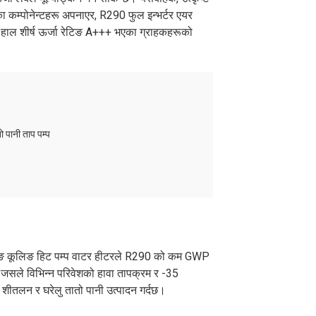
रका कम्पोनेन्टहरू अपनाएर, R290 फुल इन्भर्टर एयर
ाल शीर्ष ऊर्जा रेटिङ A+++ भएका ग्राहकहरूको
२
२
"G1"
"G1"
९ / १२.५
१२ / ९ / १२.५
१२ / ९ / १२.५
×४५८×९३५
१२५०×५४०×१३३०
१२५०×५४०×१३३०
िङ कूलिङ हिट पम्प वाटर हीटरले R290 को कम GWP
्दछ जसले विभिन्न परिवेशको हावा तापक्रम र -35
×५३४×१०९०
१३८०×५७०×१४८०
१३८०×५७०×१४८०
 शीतलन र घरेलु तातो पानी उत्पादन गर्दछ।