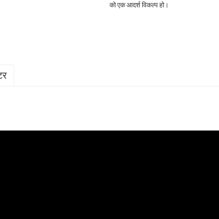
को एक आदर्श विकल्प हो।
टर
0-DCR1
VS150-DCR1 को
VS150-DCR को
VS180-DCR1 को
VS18
िचय
परिचय
परिचय
परिचय
परिच
-२४०V～/
२२०V-२४०V～/
३८०V-४००V～/
२२०V-२४०V～/
३८०
५०Hz
३N/५०Hz
५०Hz
३N/५
तापक्रम (भित्र/बाहिर): ३०/३५℃
 ११.०
५.५～१४.०
५.५～१४.०
७.० ~ १७.०
७.० ~
～३.०१
१.१०～३.८४
१.१०～३.८४
१.४० ~ ४.६६
१.४० 