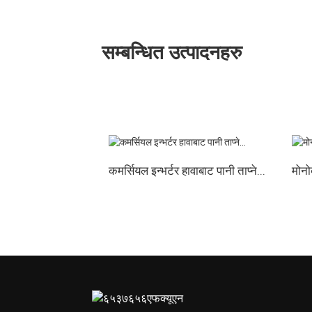
खुद/कुल तौल
किलोग्राम
९५/११०
१००/
सम्बन्धित उत्पादनहरु
कमर्सियल इन्भर्टर हावाबाट पानी ताप्ने...
मोनो