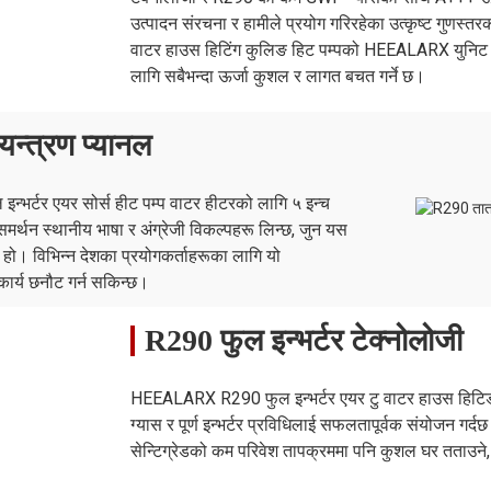
उत्पादन संरचना र हामीले प्रयोग गरिरहेका उत्कृष्ट गुणस्त
वाटर हाउस हिटिंग कुलिङ हिट पम्पको HEEALARX युनिट ह
लागि सबैभन्दा ऊर्जा कुशल र लागत बचत गर्ने छ।
१
१
१
१
न्त्रण प्यानल
"G1"
"G1"
"G1"
"G1"
न्भर्टर एयर सोर्स हीट पम्प वाटर हीटरको लागि ५ इन्च
मर्थन स्थानीय भाषा र अंग्रेजी विकल्पहरू लिन्छ, जुन यस
९ / १२.५
१२ / ९ / १२.५
१२ / ९ / १२.५
१२ / ९ / १२.५
१२ / 
क हो। विभिन्न देशका प्रयोगकर्ताहरूका लागि यो
ार्य छनौट गर्न सकिन्छ।
R290 फुल इन्भर्टर टेक्नोलोजी
×४०७×७९५
१२८०×४५८×९३५
१२८०×४५८×९३५
१२८०×४५८×९३५
१२८०
HEEALARX R290 फुल इन्भर्टर एयर टु वाटर हाउस हिट
ग्यास र पूर्ण इन्भर्टर प्रविधिलाई सफलतापूर्वक संयोजन गर
×४८५×९३०
१४५७×५३४×१०९०
१४५७×५३४×१०९०
१४५७×५३४×१०९०
१४५७
सेन्टिग्रेडको कम परिवेश तापक्रममा पनि कुशल घर तताउने,