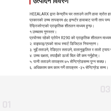
उत्पादन विवरण
१४.०
६.० ~ १७.०
६.० ~ १७.०
६.५～२०.०
६.५～
～३.३७
१.२८～४.०७
१.२८～४.०७
१.३६～४.८८
१.३६
HEEALARX द्वारा केन्द्रीय घर तताउने लागि हावा स्रोत हाव
प्रकारको उच्च तापक्रम dc इन्भर्टर हावाबाट पानी ताप प
रेफ्रिजरेन्टको प्राकृतिक शीतलन माध्यम हुन्छ।
१५.३
५.८ ~ १८.५
२.३～७.४
६.२～२२.२
२.५ ~
१.उच्चतम गुणस्तर।
प्रयोगमा रहेको प्रोपेन R290 को प्राकृतिक शीतलन माध्य
२. वाइफाइ/एपको साथ स्मार्ट डिजिटल नियन्त्रण।
५.५
५.५
६.५
६.५
३. भुइँ तताउने, रेडिएटर तताउने, वातानुकूलित र तातो ट्या
४. उच्च दक्षता, तपाईंको ऊर्जा बिल धेरै कम गर्नुहोस्।
२५
१०
२९.५
११.८
५. पानी तताउने तापक्रम ७५ सेन्टिग्रेडसम्म पुग्न सक्छ।
६. अधिकतम कम काम गर्ने तापक्रम -३५ सेन्टिग्रेड सम्म।
ए+++
ए+++
ए+++
ए+++
ए++
ए++
ए++
ए++
०३
२.४१
२.४१
२.९२
२.९२
०१
ले
R290 ले
R290 ले
R290 ले
R290