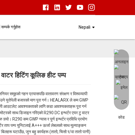
सम्पर्क गर्नुहोस
Nepali
 वाटर हिटिंग कूलिङ हीट पम्प
Load
Load
समूहको गहन प्रयासपछि वातावरण संरक्षण र विश्वव्यापी
न घटाउने युरोपेली बजारको माग पूरा गर्न। HEALARX ले कम GWP
 पानी आउटलेट आवश्यकताको लागि कडा आवश्यकताहरू पूरा गर्न
्यान मोटरको साथ डिजाइन गरिएको R290 DC इन्भर्टर एयर टु वाटर
ु गर्‍यो। R290 कम GWP ग्यास र पूर्ण इन्भर्टर प्रविधि प्रयोग
्टर ताप पम्प युनिटलाई A+++ ऊर्जा लेबलको साथ मूल्याङ्कन
िलहरू घटाउँछ, जुन बहु कार्यहरू (तातो, चिसो र/वा तातो पानी)