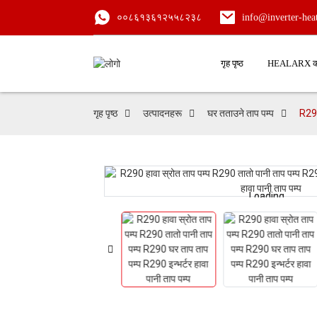
००८६१३६१२५५८२३८
info@inverter-he
गृह पृष्ठ
HEALARX को 
गृह पृष्ठ
उत्पादनहरू
घर तताउने ताप पम्प
R290
Loading...
Loading...