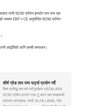
२०.०
८.० ~ २५.०
८.० ~ २५.०
～४.८८
१.७०～६.०२
१.७०～६.०२
ाबाट पानी R290 प्रोपेन इन्भर्टर ताप पम्प एक
म्प हो जसमा ERP र CE अनुमोदित R290 प्रोपेन
 ८.९
७.७ ~ २७.४
३.१～१०.९
म।
७.५
७.५
प पानी आपूर्तिको लागि कम्बी समाधान।
३४.१
१३.६
ए+++
ए+++
ए++
ए++
शीर्ष ग्रेड ताप पम्प पार्ट्स प्रयोग गर्दै
विश्व प्रसिद्ध ताप पम्प पार्टपुर्जाहरू HEEALARX
३.४४
३.४४
R290 प्रोपेन इन्भर्टर एयर टु वाटर ताप पम्पहरूको
दायरामा अपनाइन्छ, जस्तै: ALFA LAVAL प्लेट
 ले
R290 ले
R290 ले