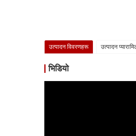
उत्पादन विवरणहरू
उत्पादन प्यारामि
भिडियो
VS90-DCR1 को
VS12
मोडेल
/
परिचय
को पर
२२०V-२४०V～/
२२०V
विद्युत आपूर्ति
/
५०Hz
५०Hz
ताप अवस्था-परिवेशको तापक्रम (DB/WB): ७/६℃, पानीको 
ताप क्षमता दायरा
किलोवाट
२.८ ~ ८.०
४.० ~
ताप शक्ति इनपुट
किलोवाट
०.५६～२.२०
०.८०
दायरा