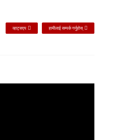
व्हाट्सएप
हामीलाई सम्पर्क गर्नुहोस्
0-DCR को
VS220-DCR1 को
VS220-DCR को
य
परिचय
परिचय
V-४००V～/
२२०V-२४०V～/
३८०V-४००V～/
०Hz
५०Hz
३N/५०Hz
 १७.०
८.० ~ २०.०
८.० ~ २०.०
~ ४.६६
१.६० ~ ५.४८
१.६० ~ ५.४८