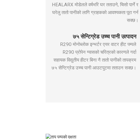
HEALARX मोडेलले वर्षभरि घर तताउने, चिसो पार्ने र
उचित इनपुट
किलोग्राम
०.५
०.७
घरेलु तातो पानीको लागि ग्राहकको आवश्यकता पूरा गर्न
CO2, बराबर
टम
०.००१५
०.००
सक्छ।
dB(A)
ध्वनि शक्ति स्तर
५७
५८
को अर्थ
७५ सेन्टिग्रेड उच्च पानी उत्पादन
सञ्चालन
R290 मोनोब्लोक इन्भर्टर एयर वाटर हीट पम्पले
परिवेशको
℃
-२५～४३
R290 प्रोपेन ग्यासको चरित्रको कारणले गर्दा
तापक्रम
सहायक विद्युतीय हीटर बिना नै तातो पानीको तापक्रम
अधिकतम
७५ सेन्टिग्रेड उच्च पानी आउटपुटमा तताउन सक्छ।
℃
७५
पानीको तापक्रम
कम्प्रेसर ब्रान्ड
/
जीएमसीसी
पानी साइड हीट
/
प्लेटको प्रकार
एक्सचेन्जर
वाटर साइड हीट
एक्सचेन्जर
/
अल्फा लाभल / डानफस
ब्रान्ड
पानीको चाप
घट्ने
केपीए
२५
३०