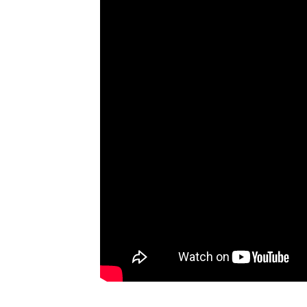
किलोवाट/
COP (अमेरिका)
५.००~३.६४
५.००
किलोवाट
ताप अवस्था-परिवेशको तापक्रम (DB/WB): ७/६℃, पानीको 
ताप क्षमता दायरा
किलोवाट
२.६～७.२
३.८ ~
ताप शक्ति इनपुट
किलोवाट
०.८१ ~ २.५३
१.१७ 
दायरा
किलोवाट/
COP (अमेरिका)
३.२० ~ २.८५
३.२६ 
किलोवाट
शीतलन अवस्था-परिवेशको तापक्रम (DB/WB): ३५/२४℃, पा
शीतलन क्षमता
किलोवाट
२.० ~ ६.०
३.० ~
दायरा
शीतलन शक्ति
किलोवाट
०.६५ ~ २.७३
०.९७
इनपुट दायरा
किलोवाट/
COP (अमेरिका)
३.०८ ~ २.२०
३.०९ 
किलोवाट
तातो पानीको अवस्था-परिवेशको तापक्रम (DB/WB): २०/१