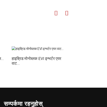
१६३
१६५/१८५
१६५/१८५
...
हाइब्रिड मोनोब्लक EVI इन्भर्टर एयर
वाट...
जर्मनी BAFA ले A+++
सूचीबद्ध गर्यो...
सम्पर्कमा रहनुहोस्