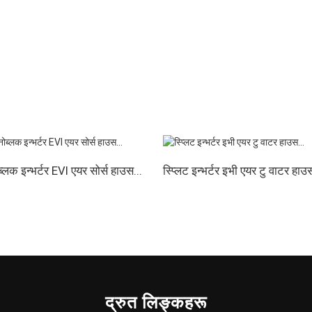
११५
१४०/१५८
१४०/१५८
१४५/१६३
१४५/
ब्लक इन्भर्टर EVI एयर सोर्स हाउस...
स्प्लिट इन्भर्टर इभी एयर टु वाटर हाउस
द्रुत लिङ्कहरू