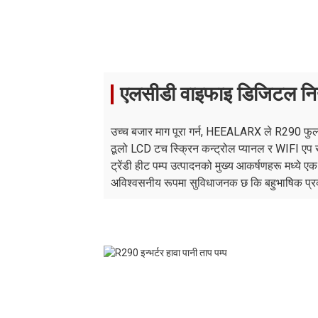
(अधिकतम)
फ्यान मोटर
/
डीसी फेसनहरू
प्रकार
पङ्खाको मात्रा
/
१
१
एलसीडी वाइफाइ डिजिटल निय
पानी जडान
इन्च
"G1"
"G1"
शिमगे / विलो /
परिसंचरण पम्प
ब्रान्ड
एडब्ल्यूएमटी
उच्च बजार माग पूरा गर्न, HEEALARX ले R290 फुल इ
ठूलो LCD टच स्क्रिन कन्ट्रोल प्यानल र WIFI एप स
सर्कुलेशन पम्प
म
१२ / ९ / १२.५
१२ / 
ट्रेंडी हीट पम्प उत्पादनको मुख्य आकर्षणहरू मध्ये ए
पानी हेड
अविश्वसनीय रूपमा सुविधाजनक छ कि बहुभाषिक प्रक
क्याबिनेटको
/
जस्ती पाना
प्रकार
एकाइ आयाम
(लिटर/वाट/
मिमी
११६७×४०७×७९५
११६७
घण्टा)
ढुवानी आयाम
मिमी
१३००×४८५×९३०
१३००
(L/W/H)