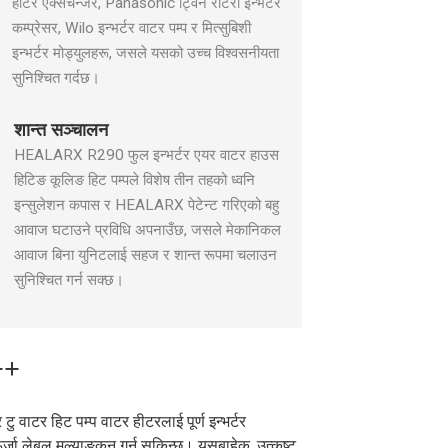
हीटर एक्सचेन्जर, Panasonic ट्विन रोटरी इन्भर्टर
१.२
१.२
कम्प्रेसर, Wilo इन्भर्टर वाटर पम्प र मित्सुबिशी
३
०.००३६
०.००३६
इन्भर्टर मोड्युलहरू, जसले यसको उच्च विश्वसनीयता
सुनिश्चित गर्दछ।
६४
६४
शान्त सञ्चालन
HEALARX R290 फुल इन्भर्टर एयर वाटर हाउस
हिटिङ कूलिङ हिट पम्पले विशेष तीन तहको ध्वनि
इन्सुलेशन कपास र HEALARX पेटेन्ट गरिएको बहु
आवाज घटाउने प्रविधि अपनाउँछ, जसले मेकानिकल
आवाज बिना युनिटलाई सहज र शान्त रूपमा चलाउन
सुनिश्चित गर्न सक्छ।
++
 वाटर हिट पम्प वाटर हीटरलाई पूर्ण इन्भर्टर
३०
३०
लेबल मूल्याङ्कन गर्न सकिन्छ। यसबाहेक, उत्कृष्ट