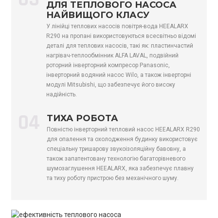
ДЛЯ ТЕПЛОВОГО НАСОСА
CO2, еквівалент
Том
0,0015
0,0021
0,0
НАЙВИЩОГО КЛАСУ
Рівень звукової
У лінійці теплових насосів повітря-вода HEEALARX
дБ(А)
57
58
60
потужності
R290 на пропані використовуються всесвітньо відомі
деталі для теплових насосів, такі як: пластинчастий
Робоча
нагрівач-теплообмінник ALFA LAVAL, подвійний
температура
℃
-25～43
роторний інверторний компресор Panasonic,
навколишнього
інверторний водяний насос Wilo, а також інверторні
середовища
модулі Mitsubishi, що забезпечує його високу
надійність.
Макс.
температура
℃
75
04
води
ТИХА РОБОТА
Повністю інверторний тепловий насос HEEALARX R290
Бренд
/
ГМКК
для опалення та охолодження будинку використовує
компресора
спеціальну тришарову звукоізоляційну бавовну, а
Теплообмінник
також запатентовану технологію багаторівневого
/
Тип пластини
на стороні води
шумозаглушення HEEALARX, яка забезпечує плавну
та тиху роботу пристрою без механічного шуму.
Бренд
теплообмінника з
/
АЛЬФА ЛАВАЛЬ / Данфосс
водяною
стороною