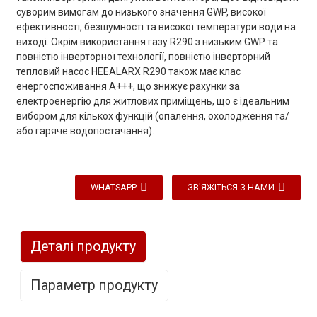
суворим вимогам до низького значення GWP, високої
ефективності, безшумності та високої температури води на
виході. Окрім використання газу R290 з низьким GWP та
повністю інверторної технології, повністю інверторний
тепловий насос HEEALARX R290 також має клас
енергоспоживання A+++, що знижує рахунки за
електроенергію для житлових приміщень, що є ідеальним
вибором для кількох функцій (опалення, охолодження та/
або гаряче водопостачання).
WHATSAPP
ЗВ'ЯЖІТЬСЯ З НАМИ
Деталі продукту
Параметр продукту