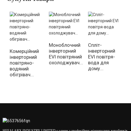
Моноблочний
Спліт-
інверторний
інверторний
Комерційний
Г
EVI повітряний
EVI повітря-
інверторний
м
охолоджувач...
вода для
повітряно-
і
дому...
водяний
к
обігрівач...
EV
HEEALARX INDUSTRY LIMITED є одним з професійних міжнародних виробників