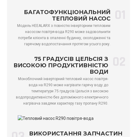
Вхідна
потужність
кВт
0,94～2,41
1,16～3,37
1,2
01
БАГАТОФУНКЦІОНАЛЬНИЙ
гарячої води
ТЕПЛОВИЙ НАСОС
Діапазон
Модель HEEALARX з повністю інверторним тепловим
вхідного струму
А
4,3～10,9
5,3～15,3
5,8
насосом повітря-вода R290 може задовольнити
гарячої води
потреби клієнта в опаленні будинку, охолодженні та
гарячому водопостачання протягом усього року.
Макс. споживана
кВт
3.3
4.5
5.5
потужність
02
75 ГРАДУСІВ ЦЕЛЬСІЯ З
Макс. вхідний
ВИСОКОЮ ПРОДУКТИВНІСТЮ
А
15
20,5
25
струм
ВОДИ
Моноблочний інверторний тепловий насос повітря-
Рівень ErP (35℃)
/
А+++
А+++
А++
вода на R290 може нагрівати гарячу воду до
Рівень ErP (55℃)
/
А++
А++
А++
температури 75 градусів Цельсія з високою
водопродуктивністю без допоміжного електричного
м³/
Потік води
1.38
1.89
2.41
нагрівача завдяки характеру газу пропану R290.
год
Холодоагент
/
290 рандів
290 рандів
290
Правильне
кг
0,5
0,7
0,85
03
введення
ВИКОРИСТАННЯ ЗАПЧАСТИН