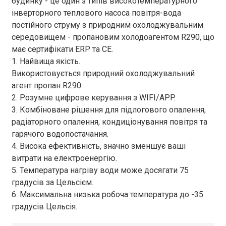
будинку - це один з типів високотемпературного
Діапазон вхідної
інверторного теплового насоса повітря-вода
потужності
кВт
0,81～2,53
1,17～3,55
1,7
постійного струму з природним охолоджувальним
нагріву
середовищем - пропановим холодоагентом R290, що
кВт/
ПОЛОЖНИК
3.20～2.85
3,26～2,90
3,1
має сертифікати ERP та CE.
кВт
1. Найвища якість.
Умови охолодження - температура навколишнього середовища (
Використовується природний охолоджувальний
агент пропан R290.
Діапазон
охолоджувальної
кВт
2.0～6.0
3.0～8.0
4,5
2. Розумне цифрове керування з WIFI/APP.
потужності
3. Комбіноване рішення для підлогового опалення,
радіаторного опалення, кондиціонування повітря та
Діапазон вхідної
гарячого водопостачання.
потужності
кВт
0,65～2,73
0,97～3,64
1,4
охолодження
4. Висока ефективність, значно зменшує ваші
витрати на електроенергію.
кВт/
ПОЛОЖНИК
3.08～2.20
3.09～2.20
3.1
5. Температура нагріву води може досягати 75
кВт
градусів за Цельсієм.
Гаряча вода - температура навколишнього середовища (сухий
6. Максимальна низька робоча температура до -35
Місткість гарячої
градусів Цельсія.
кВт
4,5～10,0
5,5～14,0
6,0
води