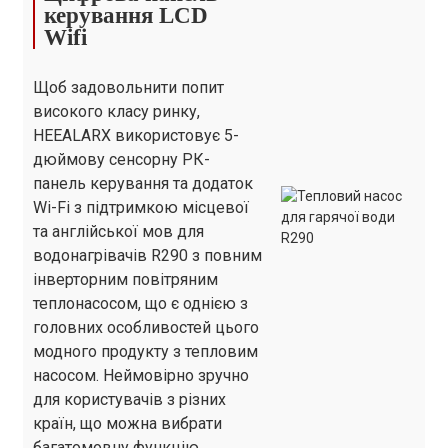
керування LCD
Вага нетто/
Wifi
кг
95/110
100/115
140
брутто
Щоб задовольнити попит
високого класу ринку,
HEEALARX використовує 5-
дюймову сенсорну РК-
панель керування та додаток
Wi-Fi з підтримкою місцевої
та англійської мов для
водонагрівачів R290 з повним
інверторним повітряним
теплонасосом, що є однією з
головних особливостей цього
модного продукту з тепловим
насосом. Неймовірно зручно
для користувачів з різних
країн, що можна вибрати
багатомовну функцію.