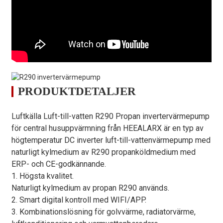
Uppvärmningseffektingångsområde
kW
0,56～2,20
0
POLIS
kW/kW
5,00～3,64
5
Uppvärmningsförhållanden - Omgivningstemperatur (DB/WB): 7/6 
Värmekapacitetsområde
kW
2,6～7,2
3
Uppvärmningseffektingångsområde
kW
0,81～2,53
1
POLIS
kW/kW
3,20～2,85
3
PRODUKTDETALJER
Kylförhållanden - Omgivningstemperatur (DB/WB): 35/24 ℃, Vatte
Luftkälla Luft-till-vatten R290 Propan invertervärmepump
Kylkapacitetsområde
kW
2,0～6,0
3
för central husuppvärmning från HEEALARX är en typ av
Kyleffektingångsområde
kW
0,65～2,73
0
högtemperatur DC inverter luft-till-vattenvärmepump med
POLIS
kW/kW
3,08～2,20
3
naturligt kylmedium av R290 propanköldmedium med
ERP- och CE-godkännande.
Varmvattenförhållanden - Omgivningstemperatur (DB/WB): 20/15 
1. Högsta kvalitet.
Varmvattenkapacitet
kW
4,5～10,0
5
Naturligt kylmedium av propan R290 används.
Varmvatteningång
kW
0,94～2,41
1
2. Smart digital kontroll med WIFI/APP.
3. Kombinationslösning för golvvärme, radiatorvärme,
Ingångsområde för
En
4,3～10,9
5