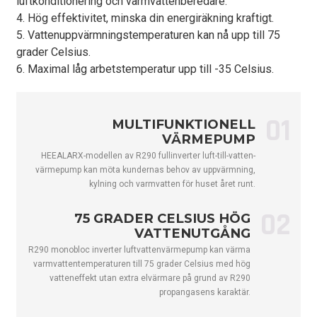
luftkonditionering och varmvattenberedare.
varmvattenström
4. Hög effektivitet, minska din energiräkning kraftigt.
Max effektingång
kW
3.3
4
5. Vattenuppvärmningstemperaturen kan nå upp till 75
Max. strömingång
En
15
2
grader Celsius.
6. Maximal låg arbetstemperatur upp till -35 Celsius.
ErP-nivå (35 ℃)
/
A+++
ErP-nivå (55 ℃)
/
A++
Vattenflöde
m³/h
1,38
1
01
MULTIFUNKTIONELL
VÄRMEPUMP
Kylmedel
/
290 kr
2
HEEALARX-modellen av R290 fullinverter luft-till-vatten-
Korrekt inmatning
kg
0,5
0
värmepump kan möta kundernas behov av uppvärmning,
CO2-ekvivalent
Tom
0,0015
0
kylning och varmvatten för huset året runt.
Ljudeffektnivå
dB(A)
57
5
02
75 GRADER CELSIUS HÖG
Omgivningstemperatur vid drift
℃
-25～43
VATTENUTGÅNG
R290 monobloc inverter luftvattenvärmepump kan värma
Max vattentemperatur
℃
75
varmvattentemperaturen till 75 grader Celsius med hög
Kompressormärke
/
GMCC
vatteneffekt utan extra elvärmare på grund av R290
propangasens karaktär.
Vattensidans värmeväxlare
/
Platttyp