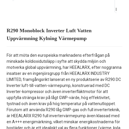
R290 Monoblock Inverter Luft Vatten
Uppvärmning Kylning Värmepump
För att möta den europeiska marknadens efterfrågan på
minskade koldioxidutsläpp i syfte att skydda miljön och
motverka global uppvärmning, har HEEALARX, efter noggranna
insatser av en ingenjörsgrupp från HEEALARX INDUSTRY
LIMITED, framgångsrikt lanserat en ny produktserie av R290 DC
Inverter luft-till-vatten-värmepump, konstruerad med DC
Inverter-kompressor och även inverterfläktmotor för att
uppfylla stränga krav på lågt GWP-värde, hög effektivitet,
tystnad och även krav på hög temperatur på vattenutloppet.
Förutom att använda R290 låg GWP-gas och full inverterteknik,
är HEEALARX R290 full invertervärmepump även klassad med
en A+++ energimärkning, vilket minskar energikostnaderna för
bostäder och är ett idealiskt val av flera funktioner (värme, kyla