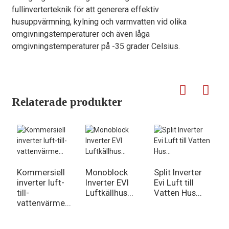
fullinverterteknik för att generera effektiv
husuppvärmning, kylning och varmvatten vid olika
omgivningstemperaturer och även låga
omgivningstemperaturer på -35 grader Celsius.
Relaterade produkter
Kommersiell
Monoblock
Split Inverter
inverter luft-
Inverter EVI
Evi Luft till
H
till-
Luftkällhus...
Vatten Hus...
M
vattenvärme...
I
L