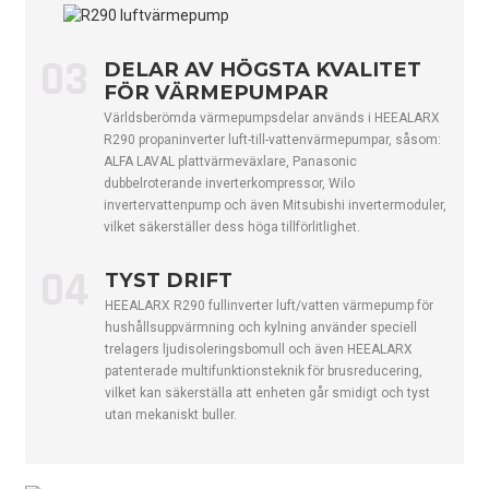
Vattensidans värmeväxlare, märke
/
ALFA LAVAL / Da
Vattentrycksfall (max)
kPa
25
3
03
DELAR AV HÖGSTA KVALITET
Fläktmotortyp
/
DC Mode
FÖR VÄRMEPUMPAR
Fläktmängd
/
1
1
Världsberömda värmepumpsdelar används i HEEALARX
R290 propaninverter luft-till-vattenvärmepumpar, såsom:
Vattenanslutning
tum
G1"
G
ALFA LAVAL plattvärmeväxlare, Panasonic
SHIMGE / WILO
dubbelroterande inverterkompressor, Wilo
Cirkulationspump
stämpla
/ AWMT
invertervattenpump och även Mitsubishi invertermoduler,
vilket säkerställer dess höga tillförlitlighet.
Cirkulationspump vattenhuvud
m
12/9/12,5
1
04
Skåptyp
/
Galvaniserad plåt
TYST DRIFT
HEEALARX R290 fullinverter luft/vatten värmepump för
Enhetsmått (L/B/H)
mm
1167×407×795
1
hushållsuppvärmning och kylning använder speciell
Fraktmått (L/B/H)
mm
1300×485×930
1
trelagers ljudisoleringsbomull och även HEEALARX
patenterade multifunktionsteknik för brusreducering,
Netto-/bruttovikt
kg
95/110
1
vilket kan säkerställa att enheten går smidigt och tyst
utan mekaniskt buller.