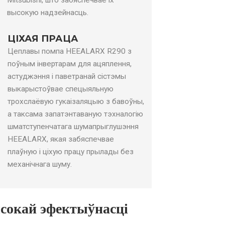
1.2
1.2
высокую надзейнасць.
03
0,0036
0,0036
4
ЦІХАЯ ПРАЦА
64
64
Цеплавы помпа HEEALARX R290 з
поўным інвертарам для ацяплення,
астуджэння і паветранай сістэмы
выкарыстоўвае спецыяльную
трохслаёвую гукаізаляцыю з бавоўны,
а таксама запатэнтаваную тэхналогію
шматступенчатага шумапрыглушэння
HEEALARX, якая забяспечвае
плаўную і ціхую працу прылады без
механічнага шуму.
окай эфектыўнасці