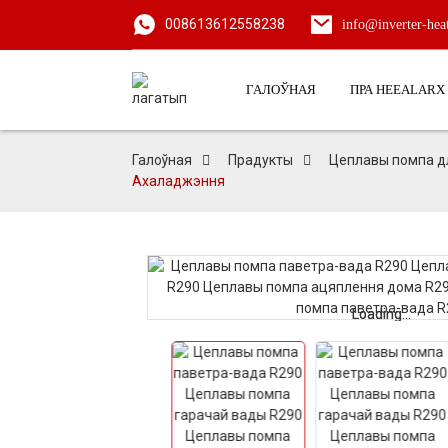
008613612558238
info@inverter-he
ГАЛОЎНАЯ
ПРА HEEALARX
Галоўная
Прадукты
Цеплавы помпа д
Ахаладжэння
Loading...
Loading...