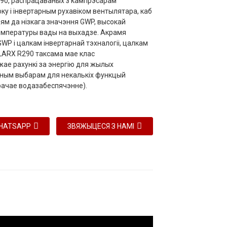
290, распрацаваных з кампрэсарам
ку і інвертарным рухавіком вентылятара, каб
ям да нізкага значэння GWP, высокай
тэмпературы вады на выхадзе. Акрамя
GWP і цалкам інвертарнай тэхналогіі, цалкам
LARX R290 таксама мае клас
ае рахункі за энергію для жылых
льным выбарам для некалькіх функцый
рачае водазабеспячэнне).
HATSAPP
ЗВЯЖЫЦЕСЯ З НАМІ
180-DCR
VS220-DCR1
VS220-DCR
 В-400 В
220 В-240 В ~ /
380 В-400 В
 Н/50 Гц
50 Гц
～/3 Н/50 Гц