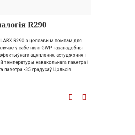
57×534×1090
1380×570×1480
1380×570×1480
налогія R290
5/163
165/185
165/185
ALARX R290 з цеплавым помпам для
алучае ў сабе нізкі GWP газападобны
 эфектыўнага ацяплення, астуджэння і
й тэмпературы навакольнага паветра і
 паветра -35 градусаў Цэльсія.