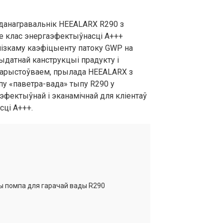
данагравальнік HEEALARX R290 з
30
30
е клас энергаэфектыўнасці A+++
 нізкаму каэфіцыенту патоку GWP на
ыдатнай канструкцыі прадукту і
арыстоўваем, прылада HEEALARX з
у «паветра-вада» тыпу R290 у
2
2
эфектыўнай і эканамічнай для кліентаў
ці A+++.
Г1"
Г1"
/ 9 / 12,5
12 / 9 / 12,5
12 / 9 / 12,5
80×458×935
1250×540×1330
1250×540×1330