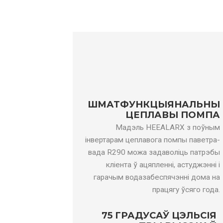
Спажыванне
энергіі для
кВт
0,94～2,41
1,
гарачай вады
Дыяпазон
уваходнага току
А
4,3～10,9
5,
гарачай вады
Максімальная
ўваходная
кВт
3.3
4.5
магутнасць
ШМАТФУНКЦЫЯНАЛЬНЫ
Максімальны
ЦЕПЛАВЫ ПОМПА
А
15
20
ўваходны ток
Мадэль HEEALARX з поўным
Узровень ErP
інвертарам цеплавога помпы паветра-
/
А+++
А+
(35℃)
вада R290 можа задаволіць патрэбы
кліента ў ацяпленні, астуджэнні і
Узровень ErP
/
А++
А+
(55℃)
гарачым водазабеспячэнні дома на
працягу ўсяго года.
Паток вады
м³/г
1,38
1,
Хладагент
/
290 рандаў
29
75 ГРАДУСАЎ ЦЭЛЬСІЯ