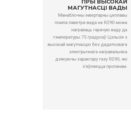
Правільны ўвод
кг
0,5
0,7
ПРЫ ВЫСОКАЙ
МАГУТНАСЦІ ВАДЫ
CO2, эквівалент
Том
0,0015
0,
Манаблочны інвертарны цеплавы
Узровень
помпа паветра-вада на R290 можа
гукавой
дБ(А)
57
58
награваць гарачую ваду да
магутнасці
тэмпературы 75 градусаў Цэльсія з
Працоўная
высокай магутнасцю без дадатковага
тэмпература
℃
-25～43
электрычнага награвальніка
навакольнага
дзякуючы характару газу R290, які
асяроддзя
з'яўляецца пропанам.
Максімальная
тэмпература
℃
75
вады
Марка
/
ГМКК
кампрэсара
Цеплаабменнік
/
Тып пласціны
з боку вады
Марка
цеплаабменніка
/
АЛЬФА ЛАВАЛЬ /