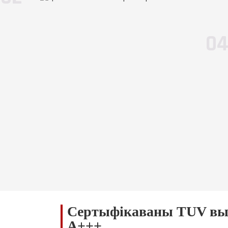
0,85
0,85
1
1
0021
0,0026
0,0026
0,003
0,0
0
60
60
62
62
Сертыфікаваны TUV выс
A+++
 Данфосс