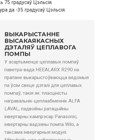
 75 градусаў Цэльсія.
6～4,88
1,70～6,02
1,70～6,02
ра да -35 градусаў Цэльсія.
～8,9
7,7～27,4
3,1～10,9
ВЫКАРЫСТАННЕ
ВЫСАКАЯКАСНЫХ
ДЭТАЛЯЎ ЦЕПЛАВОГА
ПОМПЫ
7.5
7.5
У асартыменце цеплавых помпаў
паветра-вада HEEALARX R290 на
8
34.1
13.6
прапане выкарыстоўваюцца вядомыя
па ўсім свеце дэталі для цеплавых
++
А+++
А+++
помпаў, такія як: пласціністы
награвальнік-цеплаабменнік ALFA
+
А++
А++
LAVAL, падвойны ратацыйны
інвертарны кампрэсар Panasonic,
2
3.44
3.44
інвертарны вадзяны помпа Wilo, а
 рандаў
290 рандаў
290 рандаў
таксама інвертарныя модулі
Mitsubishi, што забяспечвае іх