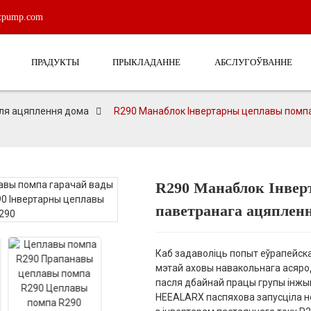
atpump.com
ПРАДУКТЫ
ПРЫКЛАДАННЕ
АБСЛУГОЎВАННЕ
ля ацяплення дома
R290 Манаблок Інвертарны цеплавы помп
R290 Манаблок Інвер
паветранага ацяплен
Loading...
Loading...
Каб задаволіць попыт еўрапейска
мэтай аховы навакольнага асяро
пасля дбайнай працы групы інжы
HEEALARX паспяхова запусціла н