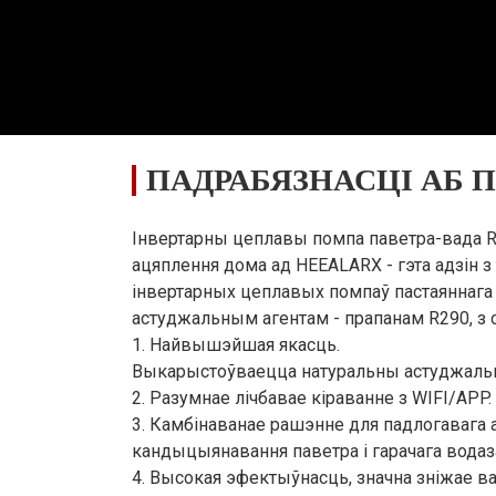
26～2,90
3,18～2,83
3,18～2,83
3,15～2,80
3,1
ага асяроддзя (сухі/вільготны тэмпературны рэжым): 35/24℃, тэм
ПАДРАБЯЗНАСЦІ АБ 
0～8,0
4,5～10,5
4,5～10,5
5,5～13,0
5,5
Інвертарны цеплавы помпа паветра-вада R
ацяплення дома ад HEEALARX - гэта адзін
97～3,64
1,45～4,77
1,45～4,77
1,77～5,90
1,7
інвертарных цеплавых помпаў пастаяннага
астуджальным агентам - прапанам R290, з с
1. Найвышэйшая якасць.
09～2.20
3.10～2.20
3.10～2.20
3.10～2.20
3.1
Выкарыстоўваецца натуральны астуджальн
2. Разумнае лічбавае кіраванне з WIFI/APP.
асяроддзя (сухі/вільготны тэрмометр): 20/15℃, тэмпература вады
3. Камбінаванае рашэнне для падлогавага 
кандыцыянавання паветра і гарачага водаз
5～14,0
6,0～17,0
6,0～17,0
6,5～20,0
6,5
4. Высокая эфектыўнасць, значна зніжае в