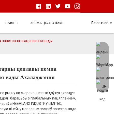
НАВІНЫ
ЗВЯЖЫЦЕСЯ З НАМІ
Belarusian
а паветранага ацяплення вады
тарны цеплавы помпа
Load
Load
ня вады Ахаладжэння
га рынку на скарачэнне выкідаў вугляроду з
ддзя і барацьбы з глабальным пацяпленнем,
нераў з HEEALARX INDUSTRY LIMITED,
овую лінейку цеплавых помпаў паветра-вада