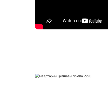
нагрэву
кВт/
паліцэйскі
3,20～2,85
3,
кВт
Умовы астуджэння - тэмпература навакольн
12/7℃
Дыяпазон
магутнасці
кВт
2,0～6,0
3,
астуджэння
Дыяпазон
уваходнай
кВт
0,65～2,73
0,
магутнасці
астуджэння
кВт/
паліцэйскі
3,08～2,20
3.
кВт
Гарачая вада - тэмпература навакольнага 
Ёмістасць
кВт
4,5～10,0
5,
гарачай вады