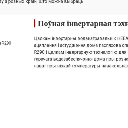
аў з розных краін, што можна выбраць
00×485×930
1457×534×1090
1457×534×1090
1457×534×1090
14
Поўная інвертарная тэх
0/115
140/158
140/158
145/163
14
Цалкам інвертарны воданагравальнік HEE
ацяплення і астуджэння дома паспяхова сп
R290 і цалкам інвертарную тэхналогію для
гарачага водазабеспячэння дома пры розна
нават пры нізкай тэмпературы навакольнага