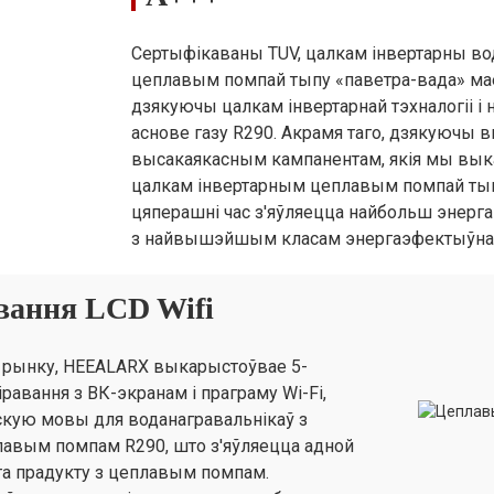
Сертыфікаваны TUV, цалкам інвертарны во
26
26
30
30
цеплавым помпай тыпу «паветра-вада» ма
дзякуючы цалкам інвертарнай тэхналогіі і
аснове газу R290. Акрамя таго, дзякуючы в
высакаякасным кампанентам, якія мы вык
цалкам інвертарным цеплавым помпай тып
1
1
1
1
цяперашні час з'яўляецца найбольш энерга
з найвышэйшым класам энергаэфектыўнас
"
Г1"
Г1"
Г1"
Г1"
вання LCD Wifi
а рынку, HEEALARX выкарыстоўвае 5-
/ 9 / 12,5
12 / 9 / 12,5
12 / 9 / 12,5
12 / 9 / 12,5
12 
авання з ВК-экранам і праграму Wi-Fi,
скую мовы для воданагравальнікаў з
лавым помпам R290, што з'яўляецца адной
ага прадукту з цеплавым помпам.
67×407×795
1280×458×935
1280×458×935
1280×458×935
12