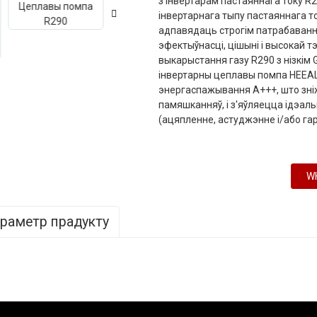
з інвертарам пастаяннага току R
інвертарнага тыпу пастаяннага то
адпавядаць строгім патрабаванн
эфектыўнасці, цішыні і высокай 
выкарыстання газу R290 з нізкім 
інвертарны цеплавы помпа HEEA
энергаспажывання A+++, што зніж
памяшканняў, і з'яўляецца ідэа
(ацяпленне, астуджэнне і/або га
W
раметр прадукту
120-DCR1
VS150-DCR1
VS150-DCR
VS180-DCR1
VS
0 В-240 В ~
220 В-240 В ~ /
380 В-400 В
220 В-240 В ~ /
380
0 Гц
50 Гц
～/3 Н/50 Гц
50 Гц
～/3