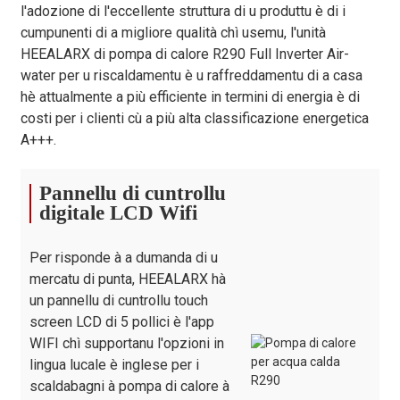
Scambiatore di
l'adozione di l'eccellente struttura di u produttu è di i
Calore Lato
/
Tipu di piastra
cumpunenti di a migliore qualità chì usemu, l'unità
Acqua
HEEALARX di pompa di calore R290 Full Inverter Air-
Marca di
water per u riscaldamentu è u raffreddamentu di a casa
scambiatore di
/
ALFA LAVAL / Danfoss
hè attualmente a più efficiente in termini di energia è di
calore lato
costi per i clienti cù a più alta classificazione energetica
acqua
A+++.
Caduta di
pressione di
kPa
25
30 anni
26
26
Pannellu di cuntrollu
l'acqua (max)
digitale LCD Wifi
Tipu di mutore
DC
/
di ventilatore
Fashions
Per risponde à a dumanda di u
Quantità di
/
1
1
1
1
mercatu di punta, HEEALARX hà
ventilatori
un pannellu di cuntrollu touch
Cunnessione à
screen LCD di 5 pollici è l'app
pollice
G1"
G1"
G1"
G1"
l'acqua
WIFI chì supportanu l'opzioni in
SHIMGE
lingua lucale è inglese per i
Pompa di
marca
/ WILO /
scaldabagni à pompa di calore à
circulazione
AWMT