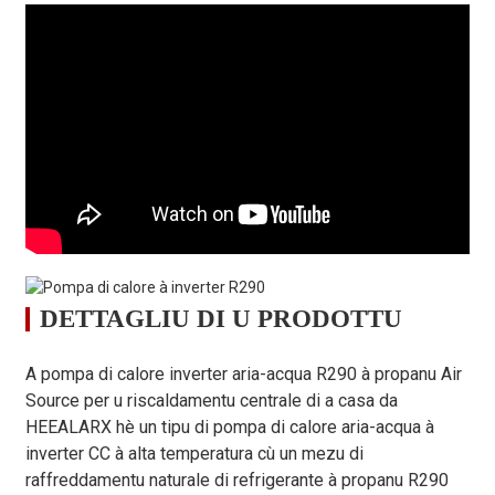
220V-
220V-
220V-
Alimentazione
380V-4
/
240V
240V
240V
elettrica
～/3N/5
～/50Hz
～/50Hz
～/50Hz
Cundizione di Riscaldamentu - Temperatura Ambiente (DB/WB): 7/
Gamma di
4.0～
5,5～
capacità di
kW
2,8～8,0
5,5～14
11.0
14,0
riscaldamentu
Gamma di
0,56～
0,80 ~
1,10～
putenza di
kW
1,10～3
2,20
3,01
3,84
riscaldamentu
5,00～
5,00～
5,00～
DETTAGLIU DI U PRODOTTU
COP
kW/kW
5,00～3
3,64
3,65
3,65
Cundizione di Riscaldamentu - Temperatura Ambiente (DB/WB): 7/6
A pompa di calore inverter aria-acqua R290 à propanu Air
50/55 ℃
Source per u riscaldamentu centrale di a casa da
Gamma di
HEEALARX hè un tipu di pompa di calore aria-acqua à
3,8～
5,4～
capacità di
kW
2,6～7,2
5,4～13
inverter CC à alta temperatura cù un mezu di
10,3
13,3
riscaldamentu
raffreddamentu naturale di refrigerante à propanu R290