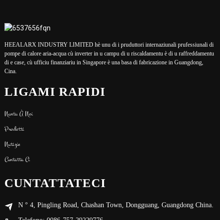
HEEALARX INDUSTRY LIMITED hè unu di i pruduttori internaziunali prufessiunali di
pompe di calore aria-acqua cù inverter in u campu di u riscaldamentu è di u raffreddamentu
di e case, cù ufficiu finanziariu in Singapore è una basa di fabricazione in Guangdong,
Cina.
LIGAMI RAPIDI
Nantu À Noi
Prodotti
Nutizie
Cuntatta Ci
CUNTATTATECI
N ° 4, Pingling Road, Chashan Town, Dongguang, Guangdong China.