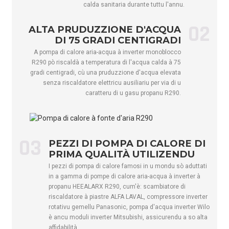
kW
6,0～17
calda sanitaria durante tuttu l'annu.
d'acqua calda
10,0
14,0
17,0
02
Ingressu di
ALTA PRUDUZZIONE D'ACQUA
0,94～
1,16～
1,28～
putenza
kW
1,28～4
DI 75 GRADI CENTIGRADI
2,41
3,37
4,07
d'acqua calda
A pompa di calore aria-acqua à inverter monoblocco
R290 pò riscaldà a temperatura di l'acqua calda à 75
Gamma
gradi centigradi, cù una pruduzzione d'acqua elevata
d'entrata di
4,3～
5,3～
5,8～
Un
2,3～7,4
senza riscaldatore elettricu ausiliariu per via di u
corrente
10,9
15,3
18,5
caratteru di u gasu propanu R290.
d'acqua calda
Potenza
massima in
kW
3.3
4.5
5.5
5.5
entrata
03
PEZZI DI POMPA DI CALORE DI
Ingressu di
PRIMA QUALITÀ UTILIZENDU
corrente
Un
15
20.5
25
10
I pezzi di pompa di calore famosi in u mondu sò aduttati
massima
in a gamma di pompe di calore aria-acqua à inverter à
propanu HEEALARX R290, cum'è: scambiatore di
Livellu ErP (35
/
A+++
A+++
A+++
A+++
riscaldatore à piastre ALFA LAVAL, compressore inverter
℃)
rotativu gemellu Panasonic, pompa d'acqua inverter Wilo
Livellu ErP (55
è ancu moduli inverter Mitsubishi, assicurendu a so alta
/
A++
A++
A++
A++
℃)
affidabilità.