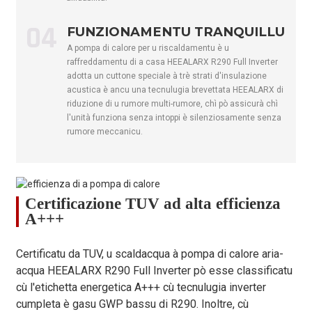
Flussu d'acqua
m³/h
1.38
1,89
2.41
2.41
04
FUNZIONAMENTU TRANQUILLU
290
290
Refrigerante
/
290 rand
290 ran
A pompa di calore per u riscaldamentu è u
rand
rand
raffreddamentu di a casa HEEALARX R290 Full Inverter
adotta un cuttone speciale à trè strati d'insulazione
Input currettu
chilò
0,5
0,7
0,85
0,85
acustica è ancu una tecnulugia brevettata HEEALARX di
CO2,
riduzione di u rumore multi-rumore, chì pò assicurà chì
Tomu
0,0015
0,0021
0,0026
0,0026
Equivalente
l'unità funziona senza intoppi è silenziosamente senza
rumore meccanicu.
Livellu di
dB(A)
57
58 anni
60 anni
60 anni
putenza sonora
Temperatura
ambiente di
℃
-25～43
Certificazione TUV ad alta efficienza
funziunamentu
A+++
Temperatura
massima di
℃
75 anni
Certificatu da TUV, u scaldacqua à pompa di calore aria-
l'acqua
acqua HEEALARX R290 Full Inverter pò esse classificatu
Marca di u
/
GMCC
cù l'etichetta energetica A+++ cù tecnulugia inverter
compressore
cumpleta è gasu GWP bassu di R290. Inoltre, cù