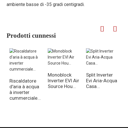
ambiente basse di -35 gradi centigradi.
Prodotti cunnessi
Monoblock
Split Inverter
Inverter EVI Air
Evi Aria-Acqua
Riscaldatore
A
Source Hou...
Casa...
d'aria à acqua
i
à inverter
m
cummerciale...
EV