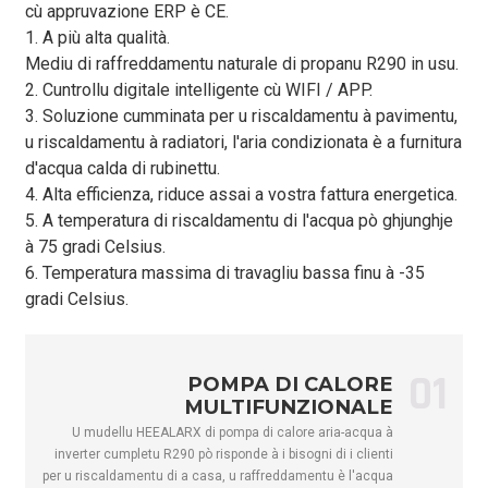
cù appruvazione ERP è CE.
Gamma di
0,81～
1,17～
1,70～
putenza di
kW
1,70～4
1. A più alta qualità.
2,53
3,55
4,70
riscaldamentu
Mediu di raffreddamentu naturale di propanu R290 in usu.
2. Cuntrollu digitale intelligente cù WIFI / APP.
3,20～
3,26～
3,18～
COP
kW/kW
3,18～2
3. Soluzione cumminata per u riscaldamentu à pavimentu,
2,85
2,90
2,83
u riscaldamentu à radiatori, l'aria condizionata è a furnitura
Cundizione di raffreddamentu - Temperatura ambiente (DB/WB): 35
d'acqua calda di rubinettu.
12/7 ℃
4. Alta efficienza, riduce assai a vostra fattura energetica.
Gamma di
4,5～
5. A temperatura di riscaldamentu di l'acqua pò ghjunghje
capacità di
kW
2.0～6.0
3.0～8.0
4,5～10
10,5
à 75 gradi Celsius.
raffreddamentu
6. Temperatura massima di travagliu bassa finu à -35
Gamma di
gradi Celsius.
putenza
0,65～
0,97～
1,45～
kW
1,45～4
d'ingressu di
2,73
3,64
4,77
raffreddamentu
01
POMPA DI CALORE
3,08～
3.09～
3.10～
COP
kW/kW
3.10～2
MULTIFUNZIONALE
2,20
2.20
2.20
U mudellu HEEALARX di pompa di calore aria-acqua à
Cundizione di l'acqua calda - Temperatura ambiente (DB / WB): 20
inverter cumpletu R290 pò risponde à i bisogni di i clienti
per u riscaldamentu di a casa, u raffreddamentu è l'acqua
Capacità
4,5～
5,5～
6,0～