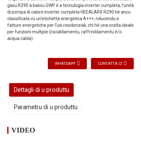
gasu R290 à bassu GWP è a tecnulugia inverter cumpleta, l'unità
di pompa di calore inverter cumpleta HEEALARX R290 hè ancu
classificata cù un'etichetta energetica A+++, riducendu e
fatture energetiche per l'usi residenziali, chì hè una scelta ideale
per funzioni multiple (riscaldamentu, raffreddamentu è/o
acqua calda).
WHATSAPP
CUNTATTA CI
Dettagli di u produttu
Parametru di u produttu
VIDEO
VS90-
VS120-
VS150-
Modellu
/
VS150-
DCR1
DCR1
DCR1