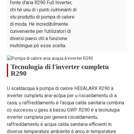
fonte d'aria R290 Full Inverter,
Testa d'acqua di
chì hè unu di i punti culminanti di
12 / 9 /
12 / 9 /
12 / 9 /
a pompa di
m
12 / 9 / 
stu pruduttu di pompa di calore
12.5
12.5
12.5
circulazione
di moda. Hè incredibilmente
cunveniente per l'utilizatori di
Tipu di
/
Fogliu galvanizatu
Gabinettu
diversi paesi chì a funzione
multilingue pò esse scelta.
1167 ×
1167 ×
1280 ×
Dimensione di
1280 × 
mm
407 ×
407 ×
458 ×
l'unità (L/W/H)
× 935
795
795
935
Tecnulugia di l'inverter cumpletu
Dimensioni di
1300 ×
1300 ×
1457 ×
1457 × 
R290
spedizione
mm
485 ×
485 ×
534 ×
× 1090
(L/L/A)
930
930
1090
U scaldacqua à pompa di calore HEEALARX R290 à
Pesu
chilò
95/110
100/115
140/158
140/15
inverter cumpletu aria-acqua per u riscaldamentu di a
nettu/bruttu
casa, u raffreddamentu è l'acqua calda sanitaria combina
cù successu u gasu à bassu GWP R290 è a tecnulugia
inverter cumpleta per generà riscaldamentu,
raffreddamentu è acqua calda sanitaria efficienti in
diverse temperature ambiente è ancu in temperature