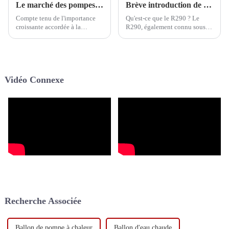
Le marché des pompes à chaleur pour piscines à onduleur commercial offre des perspectives d'expansion, l'innovation technologique propulsant la croissance continue de l'industrie.
Brève introduction de l'application du R290 dans l'industrie CVC
Compte tenu de l'importance
Qu'est-ce que le R290 ? Le
croissante accordée à la
R290, également connu sous le
protection de l'environnement
nom de propane, est un alcane
et à l'efficacité énergétique
incolore et inodore, doté
dans le monde entier, la pompe
d'excellentes propriétés
à chaleur commerciale Inverter
thermiques. Actuellement, le
pour piscine, une solution de
R290 est également utilisé
Vidéo Connexe
chauffage efficace et économe
comme réfrigérant naturel pour
en énergie, est de plus en plus
le chauffage et la climatisation
utilisée.
des maisons.
Recherche Associée
Ballon de pompe à chaleur
Ballon d'eau chaude