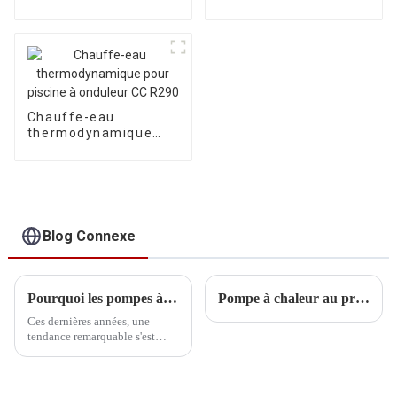
commercial léger
certifiée MCS au
Royaume-Uni pour le
chauffage et le
refroidissement de la
maison, avec
système de
refroidissement par
Chauffe-eau
air et eau
thermodynamique
pour piscine à
onduleur CC R290
Blog Connexe
Pourquoi les pompes à chaleur sont l'option préférée des familles
Pompe à chaleur au propane R290 prête à l'emploi
Ces dernières années, une
tendance remarquable s'est
dessinée : les pompes à chaleur
sont devenues le choix
privilégié de nombreuses
familles. Cette évolution