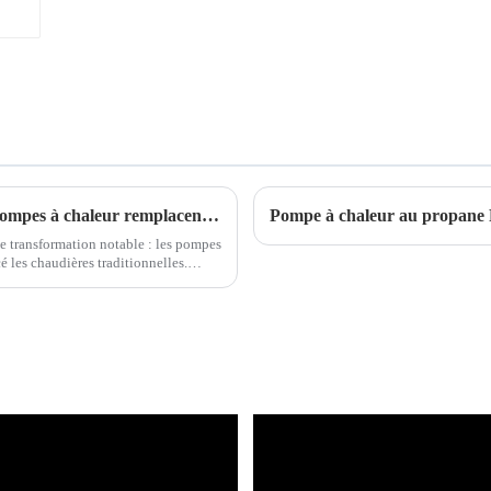
La révolution du chauffage : comment les pompes à chaleur remplacent les chaudières
Pompe à chaleur au propane R
ne transformation notable : les pompes
é les chaudières traditionnelles.