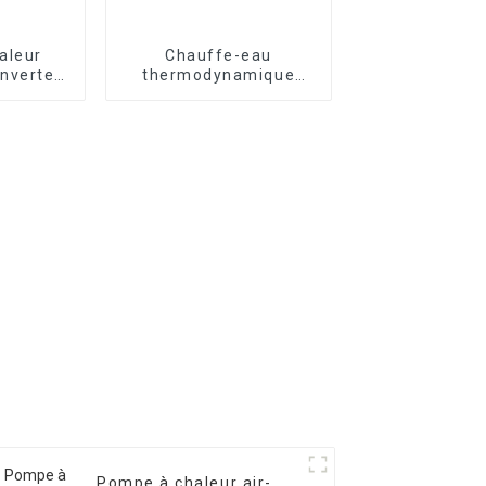
aleur
Chauffe-eau
nverter
thermodynamique
age et
tout-en-un R290
nt air-
EVI
Pompe à chaleur air-