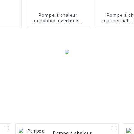
Pompe à chaleur
Pompe à ch
monobloc Inverter EVI
commerciale I
pour chauffage
pour chauff
domestique à air
refroidisseme
eau avec 
Pompe à chaleur