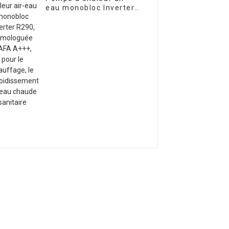
eau monobloc Inverter
R290, homologuée
BAFA A+++, pour le
chauffage, le
refroidissement et l'eau
chaude sanitaire