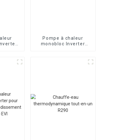
aleur
Pompe à chaleur
Inverter
monobloc Inverter
 à air
R290 pour chauffage
et refroidissement de
l'air et de l'eau