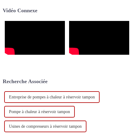
réchauffement climatique et de
chauffage et de climatisation.
Vidéo Connexe
promotion de la neutralité
Cette combinaison améliore
carbone. Après des années
non seulement…
d'efforts…
Recherche Associée
Entreprise de pompes à chaleur à réservoir tampon
Pompe à chaleur à réservoir tampon
Usines de compresseurs à réservoir tampon