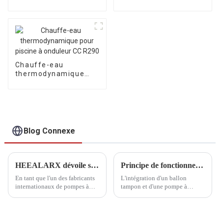
R290
certifiée MCS au
Royaume-Uni pour le
chauffage et le
refroidissement de la
maison, avec
système de
refroidissement par
Chauffe-eau
air et eau
thermodynamique
pour piscine à
onduleur CC R290
Blog Connexe
HEEALARX dévoile sa nouvelle pompe à chaleur air-eau à onduleur au propane R290
Principe de fonctionnement du réservoir tampon avec les pompes à chaleur Inverter monoblocs R290
En tant que l'un des fabricants
L'intégration d'un ballon
internationaux de pompes à
tampon et d'une pompe à
chaleur Inverter les plus
chaleur Inverter monobloc
professionnels, nous assumons
R290 représente une approche
une responsabilité sociale en
moderne et hautement
matière de ralentissement du
performante des systèmes de