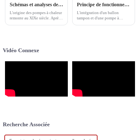
Schémas et analyses des systèmes de chauffage par pompe à chaleur à air classiques européens
Principe de fonctionnement du réservoir tampon avec les pompes à chaleur Inverter monoblocs R290
L'origine des pompes à chaleur
L'intégration d'un ballon
remonte au XIXe siècle. Après
tampon et d'une pompe à
une longue période de
chaleur Inverter monobloc
développement pratique, les
R290 représente une approche
deux technologies de pompes à
moderne et hautement
chaleur (pompes à chaleur à
performante des systèmes de
eau, pompes à chaleur
chauffage et de climatisation.
Vidéo Connexe
géothermiques, etc.) ont
Cette combinaison améliore
évolué.
non seulement…
Recherche Associée