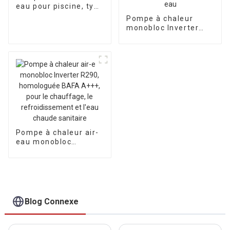
eau pour piscine, type
horizontal, à
Pompe à chaleur
onduleur, pour usage
monobloc Inverter
commercial léger
certifiée MCS au
Royaume-Uni pour le
chauffage et le
refroidissement de la
maison, avec
système de
refroidissement par
air et eau
Pompe à chaleur air-
eau monobloc
Inverter R290,
homologuée BAFA
A+++, pour le
chauffage, le
refroidissement et
l'eau chaude
Blog Connexe
sanitaire