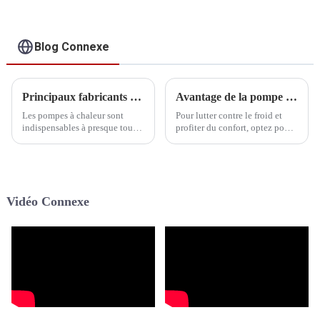
chauffage et le
refroidissement de la
maison, avec
système de
Blog Connexe
refroidissement par
air et eau
Principaux fabricants de pompes à chaleur au propane R290
Avantage de la pompe à chaleur monobloc HEEALARX Inverter Air Eau Chauffage Refroidissement Maison
Les pompes à chaleur sont
Pour lutter contre le froid et
indispensables à presque tous
profiter du confort, optez pour
les foyers, offrant un confort
une pompe à chaleur
luxueux adapté à chaque
aérothermique saine,
saison. En été, elles procurent
confortable et économe en
une fraîcheur rafraîchissante,
énergie. En matière de pompe à
tandis qu'en hiver, elles offrent
chaleur aérothermique,…
Vidéo Connexe
un confort douillet.