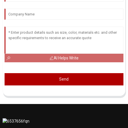
AI Helps Write
Send