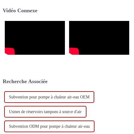
pour piscine, une solution de
d'innovations révolutionnaires
Vidéo Connexe
chauffage efficace et économe
façonnant sa trajectoire vers un
en énergie, est de plus en plus
avenir prospère...
utilisée.
Recherche Associée
Subvention pour pompe à chaleur air-eau OEM
Usines de réservoirs tampons à source d'air
Subvention ODM pour pompe à chaleur air-eau