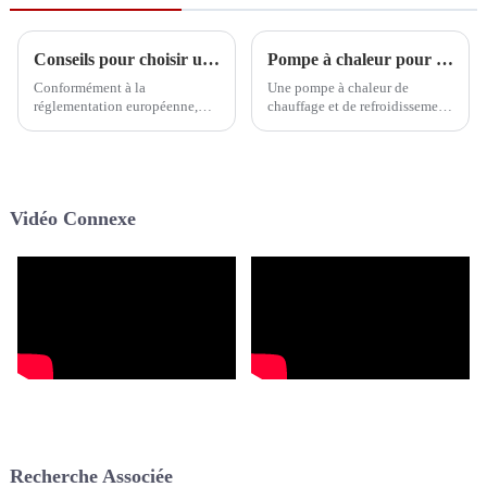
air et eau
Conseils pour choisir un fabricant fiable de pompes à chaleur au propane R290
Pompe à chaleur pour chauffage/refroidissement de maison commerciale Solution de chauffage polyvalente pour applications commerciales
Conformément à la
Une pompe à chaleur de
réglementation européenne,
chauffage et de refroidissement
toutes les pompes à chaleur
de maison commerciale sert
utilisées, y compris les pompes
d'appareil qui exploite
à chaleur pour le chauffage et
l'électricité pour déplacer la
le refroidissement des maisons,
chaleur entre différents
les pompes à chaleur pour
emplacements, principalement
Vidéo Connexe
piscines et les pompes à
destinée au chauffage ou au
chaleur pour eau chaude,
refroidissement de vastes
doivent utiliser le réfrigérant
bâtiments...
R290 ayant un caractère de ...
Recherche Associée