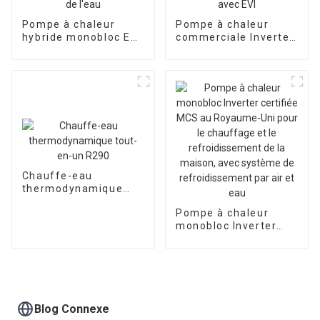
Pompe à chaleur
Pompe à chaleur
hybride monobloc EVI
commerciale Inverter
Inverter pour
pour chauffage et
chauffage et
refroidissement air-
refroidissement de
eau avec EVI
l'air et de l'eau
Chauffe-eau
thermodynamique
tout-en-un R290
Pompe à chaleur
monobloc Inverter
certifiée MCS au
Royaume-Uni pour le
chauffage et le
refroidissement de la
maison, avec
système de
Blog Connexe
refroidissement par