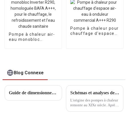
maison, avec
système de
refroidissement par
air et eau
Pompe à chaleur pour
chauffage d'espace
Pompe à chaleur air-
air-eau à onduleur
eau monobloc
commercial A+++
Inverter R290,
R290
homologuée BAFA
A+++, pour le
chauffage, le
refroidissement et
l'eau chaude
Blog Connexe
sanitaire
Guide de dimensionnement des pompes à chaleur pour le chauffage et le refroidissement des maisons
Schémas et analyses des systèmes de chauffage par pompe à chaleur à air classiques européens
L'origine des pompes à chaleur
remonte au XIXe siècle. Après
une longue période de
développement pratique, les
deux technologies de pompes à
chaleur (pompes à chaleur à