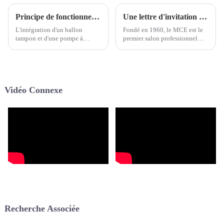
Principe de fonctionnement du réservoir tampon avec les pompes à chaleur Inverter monoblocs R290
Une lettre d'invitation de HEEALARX
L'intégration d'un ballon
Fondé en 1960, le MCE est le
tampon et d'une pompe à
premier salon professionnel
chaleur Inverter monobloc
italien des énergies
R290 représente une approche
renouvelables et de l'énergie
moderne et hautement
solaire. Ce salon international
performante des systèmes de
accueille les entreprises du
chauffage et de climatisation.
secteur de l'énergie et de
Vidéo Connexe
Cette combinaison améliore
l'énergie.
non seulement…
Recherche Associée