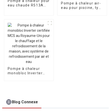
Pompe à chaleur pour
Pompe à chaleur air-
eau chaude R513A
eau pour piscine, type
tout-en-un
horizontal, à
onduleur, pour usage
commercial léger
Pompe à chaleur
monobloc Inverter
certifiée MCS au
Royaume-Uni pour le
chauffage et le
refroidissement de la
maison, avec
système de
Blog Connexe
refroidissement par
air et eau