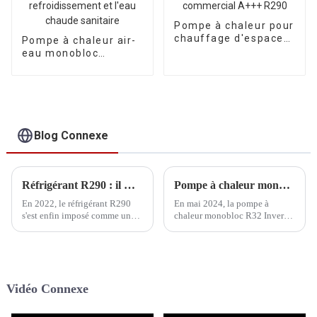
Pompe à chaleur pour
chauffage d'espace
Pompe à chaleur air-
air-eau à onduleur
eau monobloc
commercial A+++
Inverter R290,
R290
homologuée BAFA
A+++, pour le
chauffage, le
refroidissement et
l'eau chaude
Blog Connexe
sanitaire
Réfrigérant R290 : il marque son point culminant
Pompe à chaleur monobloc Inverter HEEALARX homologuée KEYMARK
En 2022, le réfrigérant R290
En mai 2024, la pompe à
s'est enfin imposé comme un
chaleur monobloc R32 Inverter
produit phare. Au cours du
HEEALARX (9 kW-34 kW) a
premier semestre, la
obtenu l'approbation
Commission électrotechnique
KEYMARK.
internationale (CEI) a décidé
d'étendre la limite de charge
Vidéo Connexe
autorisée à…