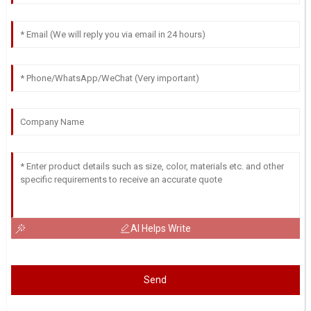
AI Helps Write
Send