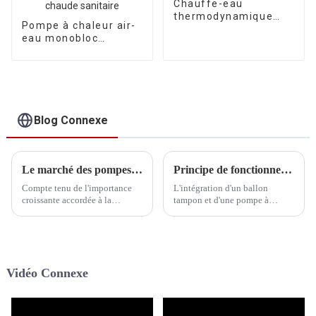
Chauffe-eau
thermodynamique
Pompe à chaleur air-
pour piscine à
eau monobloc
onduleur CC R290
Inverter R290,
homologuée BAFA
A+++, pour le
chauffage, le
refroidissement et
l'eau chaude
Blog Connexe
sanitaire
Le marché des pompes à chaleur pour piscines à onduleur commercial offre des perspectives d'expansion, l'innovation technologique propulsant la croissance continue de l'industrie.
Principe de fonctionnement du réservoir tampon avec les pompes à chaleur Inverter monoblocs R290
Compte tenu de l'importance
L'intégration d'un ballon
croissante accordée à la
tampon et d'une pompe à
protection de l'environnement
chaleur Inverter monobloc
et à l'efficacité énergétique
R290 représente une approche
dans le monde entier, la pompe
moderne et hautement
à chaleur commerciale Inverter
performante des systèmes de
pour piscine, une solution de
chauffage et de climatisation.
Vidéo Connexe
chauffage efficace et économe
Cette combinaison améliore
en énergie, est de plus en plus
non seulement…
utilisée.