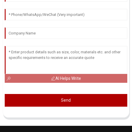
AI Helps Write
Send