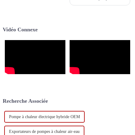
chaleur Inverter pour piscines
commerciales est très répandue,
notamment dans de nombreux
pays du Moyen-Orient comme
Dubaï et le Qatar. Ces pompes à
Vidéo Connexe
chaleur sont...
Recherche Associée
Pompe à chaleur électrique hybride OEM
Exportateurs de pompes à chaleur air-eau