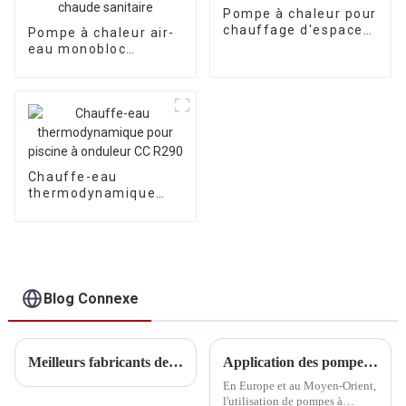
Pompe à chaleur pour
chauffage d'espace
Pompe à chaleur air-
air-eau à onduleur
eau monobloc
commercial A+++
Inverter R290,
R290
homologuée BAFA
A+++, pour le
chauffage, le
refroidissement et
l'eau chaude
sanitaire
Chauffe-eau
thermodynamique
pour piscine à
onduleur CC R290
Blog Connexe
Meilleurs fabricants de pompes à chaleur Inverter pour piscine
Application des pompes à chaleur Inverter pour piscines commerciales dans l'UE et au Moyen-Orient
En Europe et au Moyen-Orient,
l'utilisation de pompes à