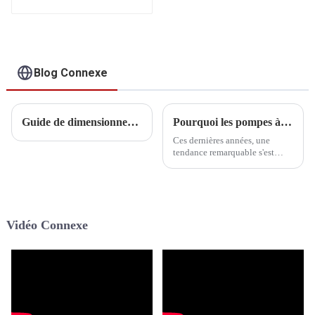
pour piscine à
onduleur CC R290
Blog Connexe
Guide de dimensionnement des pompes à chaleur pour le chauffage et le refroidissement des maisons
Pourquoi les pompes à chaleur sont l'option préférée des familles
Ces dernières années, une
tendance remarquable s'est
dessinée : les pompes à chaleur
sont devenues le choix
privilégié de nombreuses
familles. Cette évolution
s'explique par plusieurs
Vidéo Connexe
facteurs déterminants.