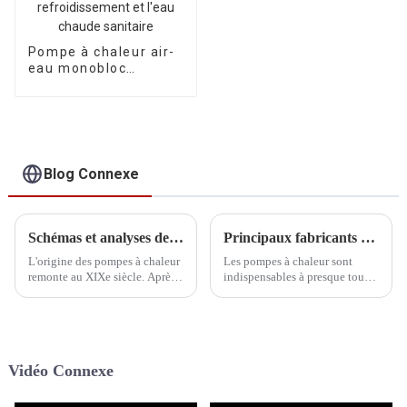
Pompe à chaleur air-
eau monobloc
Inverter R290,
homologuée BAFA
A+++, pour le
chauffage, le
refroidissement et
l'eau chaude
Blog Connexe
sanitaire
Schémas et analyses des systèmes de chauffage par pompe à chaleur à air classiques européens
Principaux fabricants de pompes à chaleur au propane R290
L'origine des pompes à chaleur
Les pompes à chaleur sont
remonte au XIXe siècle. Après
indispensables à presque tous
une longue période de
les foyers, offrant un confort
développement pratique, les
luxueux adapté à chaque
deux technologies de pompes à
saison. En été, elles procurent
chaleur (pompes à chaleur à
une fraîcheur rafraîchissante,
eau, pompes à chaleur
tandis qu'en hiver, elles offrent
Vidéo Connexe
géothermiques, etc.) ont
un confort douillet.
évolué.