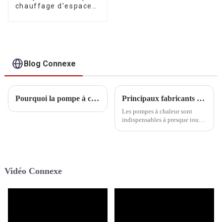
chauffage d'espace
air-eau à onduleur
commercial A+++
R290
Blog Connexe
Pourquoi la pompe à chaleur R290 sera-t-elle la future tendance pour le marché de l’UE ?
Principaux fabricants de pompes à chaleur au propane R290
Les pompes à chaleur sont
indispensables à presque tous
les foyers, offrant un confort
luxueux adapté à chaque
saison. En été, elles procurent
une fraîcheur rafraîchissante,
tandis qu'en hiver, elles offrent
Vidéo Connexe
un confort douillet.