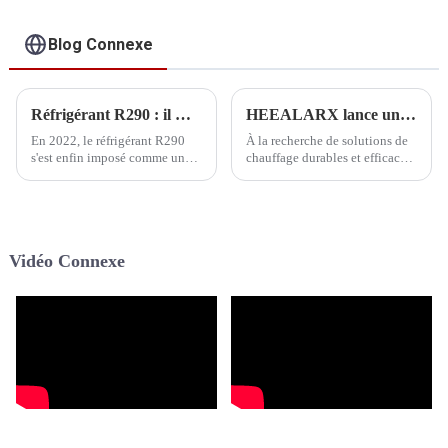
chauffage, le
refroidissement et
l'eau chaude
Blog Connexe
sanitaire
Réfrigérant R290 : il marque son point culminant
HEEALARX lance une pompe à chaleur à eau chaude innovante R290 tout-en-un
En 2022, le réfrigérant R290
À la recherche de solutions de
s'est enfin imposé comme un
chauffage durables et efficaces,
produit phare. Au cours du
HEEALARX a lancé une
premier semestre, la
pompe à chaleur à eau chaude
Commission électrotechnique
R290 révolutionnaire, tout-en-
internationale (CEI) a décidé
un. Respectueuse du climat et
d'étendre la limite de charge
évolutive grâce à la
Vidéo Connexe
autorisée à…
technologie de réfrigération
naturelle, elle est idéale pour
les petits budgets.