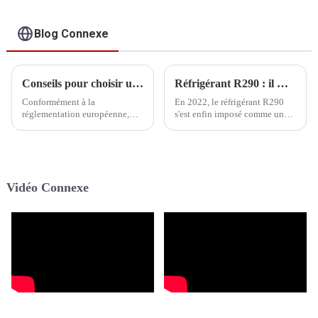
refroidissement de la
maison, avec
système de
Blog Connexe
refroidissement par
air et eau
Conseils pour choisir un fabricant fiable de pompes à chaleur au propane R290
Réfrigérant R290 : il marque son point culminant
Conformément à la
En 2022, le réfrigérant R290
réglementation européenne,
s'est enfin imposé comme un
toutes les pompes à chaleur
produit phare. Au cours du
utilisées, y compris les pompes
premier semestre, la
à chaleur pour le chauffage et
Commission électrotechnique
le refroidissement des maisons,
internationale (CEI) a décidé
les pompes à chaleur pour
d'étendre la limite de charge
Vidéo Connexe
piscines et les pompes à
autorisée à…
chaleur pour eau chaude,
doivent utiliser le réfrigérant
R290 ayant un caractère de ...