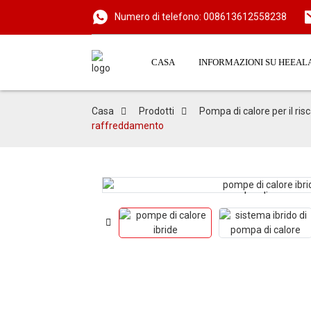
Numero di telefono: 008613612558238
CASA
INFORMAZIONI SU HEEAL
Casa
Prodotti
Pompa di calore per il ri
raffreddamento
Loading...
Loading...