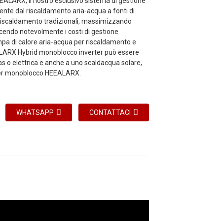
EALARX, il nostro esclusivo sistema di gestione
nte dal riscaldamento aria-acqua a fonti di
i riscaldamento tradizionali, massimizzando
ucendo notevolmente i costi di gestione
ompa di calore aria-acqua per riscaldamento e
LARX Hybrid monoblocco inverter può essere
as o elettrica e anche a uno scaldacqua solare,
rter monoblocco HEEALARX.
WHATSAPP
CONTATTACI
VS150-DCH
VS180-DCH1
VS180-DCH
380V-
220V-
380V-
400V
~
/3N/50Hz
240V
~
/50Hz
400V
~
/3N/50Hz