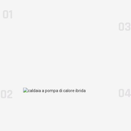
01
3
3
3
6
03
.0
(
3.0+3
）
7.2
(
4.2+3.0
）
7.2
(
4.2+3.0
）
11.2
(
5.2+6.0
）
8.9
(
5.3+13.6
）
32.6
(
19.0+13.6
）
21.0
(
7.4+13.6
）
50.9
(
23,6+27,3
Ottimo
Ottimo
Ottimo
Ottimo
0
02
A++
A++
A++
A++
.60
2.06
2.06
2.60
R32
R32
R32
R32
.30
1.70
1.70
2.00