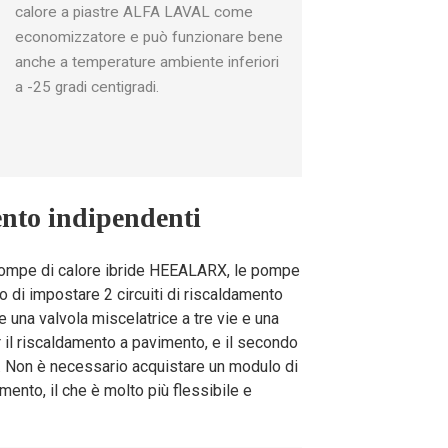
1.35
1.49
1.49
calore a piastre ALFA LAVAL come
economizzatore e può funzionare bene
62
65
65
anche a temperature ambiente inferiori
a -25 gradi centigradi.
ento indipendenti
GMCC
Panasonic
Panasonic
r pompe di calore ibride HEEALARX, le pompe
 di impostare 2 circuiti di riscaldamento
re una valvola miscelatrice a tre vie e una
 il riscaldamento a pavimento, e il secondo
to). Non è necessario acquistare un modulo di
nto, il che è molto più flessibile e