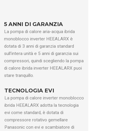
6
6
6
5 ANNI DI GARANZIA
La pompa di calore aria-acqua ibrida
11.2
(
5.2+6.0
）
12.6（
6.6+6.0
）
12.6
(
6.6+6.0
）
monoblocco inverter HEEALARX è
dotata di 3 anni di garanzia standard
sull'intera unità e 5 anni di garanzia sui
）
19.8
(
9.2+10.6
）
57.3
(
30.0+27.3
）
22.3
(
11,7+10,6
）
compressori, quindi scegliendo la pompa
di calore ibrida inverter HEEALARX puoi
stare tranquillo.
Ottimo
Ottimo
Ottimo
4
TECNOLOGIA EVI
A++
A++
A++
La pompa di calore inverter monoblocco
2.60
3.13
3.13
ibrida HEEALARX adotta la tecnologia
evi come standard, è dotata di
R32
R32
R32
compressore rotativo gemellare
2.00
2.20
2.20
Panasonic con evi e scambiatore di