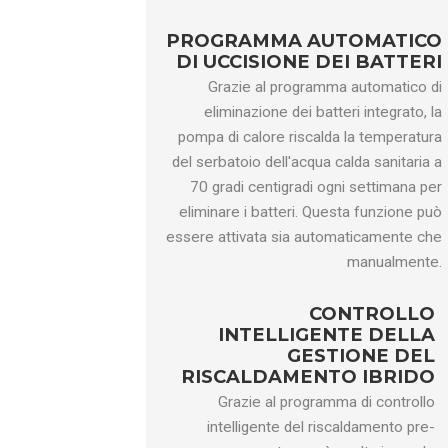
Potenza
nominale del
kW
3
PROGRAMMA AUTOMATICO
riscaldatore
DI UCCISIONE DEI BATTERI
elettrico
Grazie al programma automatico di
Potenza
eliminazione dei batteri integrato, la
massima in
kW
6.0
(
3.0+3
）
6
pompa di calore riscalda la temperatura
ingresso
del serbatoio dell'acqua calda sanitaria a
Corrente
70 gradi centigradi ogni settimana per
massima di
UN
27.2
(
13,6+13,6
）
1
eliminare i batteri. Questa funzione può
funzionamento
essere attivata sia automaticamente che
Livello ErP
/
Ottimo
manualmente.
(35
°C
)
Livello ErP
CONTROLLO
/
A++
(55
°C
)
INTELLIGENTE DELLA
GESTIONE DEL
Flusso d'acqua
m³/h
1.60
1
RISCALDAMENTO IBRIDO
Refrigerante
/
R32
Grazie al programma di controllo
Input corretto
kg
1.30
1
intelligente del riscaldamento pre-