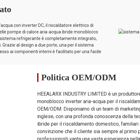
ato
25
30
30
26
acqua con inverter DC, il riscaldatore elettrico di
 nelle pompe di calore aria-acqua ibride monoblocco
e, il sistema refrigerante è completamente integrato,
i. Grazie al design a due porte, una per il sistema
1
1
1
1
ccesso ai componenti interni è facilitato per una facile
 1"
G 1"
G 1"
G 1"
Politica OEM/ODM
AWMT
HEEALARX INDUSTRY LIMITED è un produttore p
monoblocco inverter aria-acqua per il riscald
2 / 9 / 12.5
12 / 9 / 12.5
12 / 9 / 12.5
12 / 9 / 12.5
OEM/ODM. Disponiamo di un team di marketing 
inglese, con una profonda conoscenza della tec
ibride per il riscaldamento domestico, familiar
convinzione che il cliente sia sempre al primo p
1350×440×950
1350×440×950
1350×440×950
1350×440×950
professionisti vanta una vasta esperienza nell