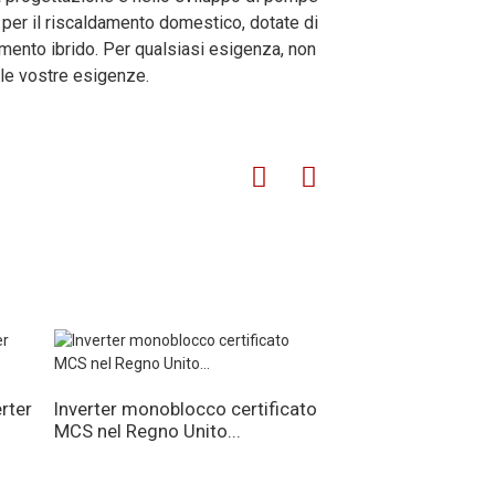
 per il riscaldamento domestico, dotate di
amento ibrido. Per qualsiasi esigenza, non
1460×480×1110
1460×480×1110
1460×480×1110
 le vostre esigenze.
128/145
130/150
135/155
rter
Inverter monoblocco certificato
Condizionatore d'
MCS nel Regno Unito...
monoblocco Inverte