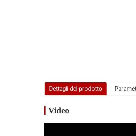
Dettagli del prodotto
Paramet
Video
Modello
/
VS100-DCH1
Alimentazione
220V-
/
elettrica
240V
~
/50Hz