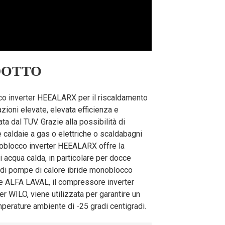
2/7
°C
5.0
~
11.5
6.6
~
15.0
6.6
~
15.0
DOTTO
1.52
~
4.10
1,80
~
4.92
1,80
~
4.92
co inverter HEEALARX per il riscaldamento
ioni elevate, elevata efficienza e
2,80
~
3.30
3.05
~
3.65
3.05
~
3.65
ta dal TUV. Grazie alla possibilità di
e caldaie a gas o elettriche o scaldabagni
onoblocco inverter HEEALARX offre la
16.7
20.0
20.0
i acqua calda, in particolare per docce
a di pompe di calore ibride monoblocco
tre ALFA LAVAL, il compressore inverter
3.46
4.17
4.17
 WILO, viene utilizzata per garantire un
perature ambiente di -25 gradi centigradi.
4.82
4.80
4.80