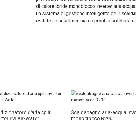
di calore ibride monoblocco inverter aria-acqua
un sistema di gestione intelligente del riscald
1460×480×1110
1460×480×1110
1460×480×1110
1460×480×1110
esitate a contattarci: siamo pronti a soddisfare
120/137
120/137
123/140
123/140
dizionatore d'aria split
Scaldabagno aria-acqua inve
rter Evi Air-Water...
monoblocco R290