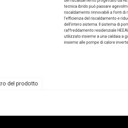
del riscaldamento progettato da HE
tecnica ibrido può passare agevolme
riscaldamento rinnovabili a fonti d
l'efficienza del riscaldamento e rid
dell'intero sistema. Il sistema di p
raffreddamento residenziale HEEA
utilizzato insieme a una caldaia a g
insieme alle pompe di calore inve
ro del prodotto
VS100-DCH
VS120-DCH1
VS120-DCH
VS150-DCH1
380V-
220V-
380V-
220V-
400V
~
/3N/50Hz
240V
~
/50Hz
400V
~
/3N/50Hz
240V
~
/50Hz