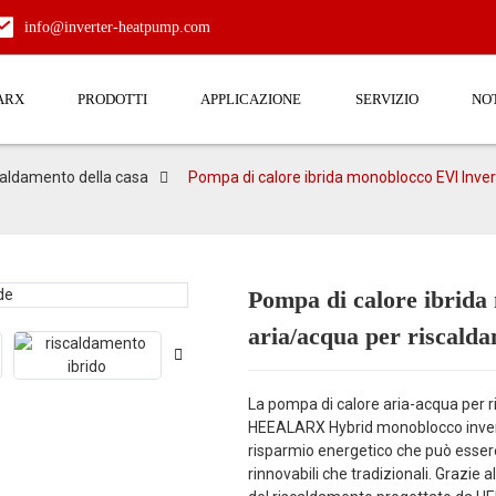
info@inverter-heatpump.com
ARX
PRODOTTI
APPLICAZIONE
SERVIZIO
NOT
scaldamento della casa
Pompa di calore ibrida monoblocco EVI Inver
Pompa di calore ibrida
Loading...
Loading...
aria/acqua per riscald
La pompa di calore aria-acqua per 
HEEALARX Hybrid monoblocco inverte
risparmio energetico che può essere
rinnovabili che tradizionali. Grazie a