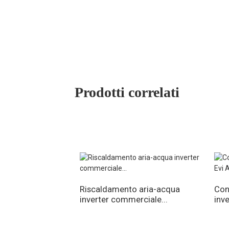
Dimensioni di
spedizione
mm
1460×480×1110
(L/P/A)
Peso
kg
117/134
netto/lordo
Prodotti correlati
Riscaldamento aria-acqua
Con
inverter commerciale...
inve