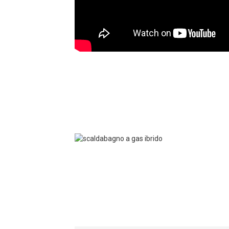
Condizioni di raffreddamento - Temperatura 
Gamma di
capacità di
kW
3.0
~
7.5
3
raffreddamento
Intervallo di
potenza di
kW
0,85
~
2.48
0
ingresso del
raffreddamento
POLIZIOTTO
kW/kW
3.02
~
3.53
3
Condizioni dell'acqua calda - Temperatura am
Capacità di
kW
9.5
9
acqua calda
Ingresso di
potenza per
kW
1,97
1
acqua calda
POLIZIOTTO
kW/kW
4.83
4