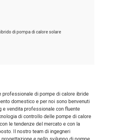
26
30
30
1
1
1
G 1"
G 1"
G 1"
rofessionale di pompe di calore ibride
amento domestico e per noi sono benvenuti
12 / 9 / 12.5
12 / 9 / 12.5
12 / 9 / 12.5
e vendita professionale con fluente
nologia di controllo delle pompe di calore
i con le tendenze del mercato e con la
osto. Il nostro team di ingegneri
1350×440×950
1350×440×950
1350×440×950
a progettazione e nello sviluppo di pompe