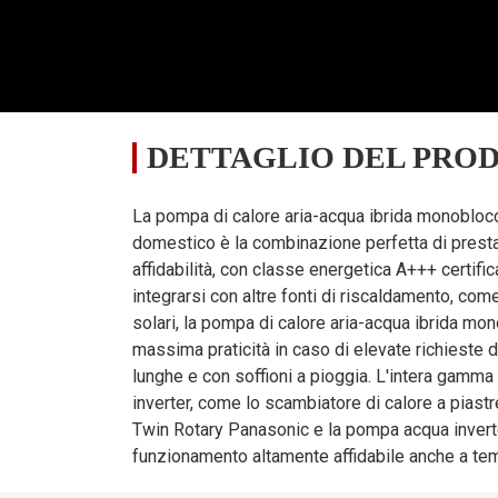
ambiente (BS/WB): 35/24
°C
, Temperatura dell'acqua (entrata/uscita): 1
.0
~
7.5
4.0
~
9.5
4.0
~
9.5
5.0
~
11.5
DETTAGLIO DEL PRO
,85
~
2.48
1.14
~
3.26
1.14
~
3.26
1.52
~
4.10
La pompa di calore aria-acqua ibrida monobloc
domestico è la combinazione perfetta di prestaz
.02
~
3.53
2.91
~
3.52
2.91
~
3.52
2,80
~
3.30
affidabilità, con classe energetica A+++ certifica
biente (BS/BU): 20/15
°C
, Temperatura dell'acqua da 15
°C
a 55
°C
integrarsi con altre fonti di riscaldamento, com
solari, la pompa di calore aria-acqua ibrida m
.5
13.6
13.6
16.7
massima praticità in caso di elevate richieste d
lunghe e con soffioni a pioggia. L'intera gamm
inverter, come lo scambiatore di calore a pias
,97
2.83
2.83
3.46
Twin Rotary Panasonic e la pompa acqua inverter
funzionamento altamente affidabile anche a tem
.83
4.81
4.81
4.82