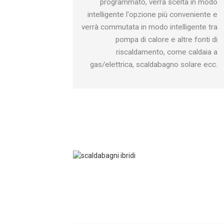
CO
2
,Equivalente
Tom
0,88
0
programmato, verrà scelta in modo
intelligente l'opzione più conveniente e
Livello di
dB(A)
58
verrà commutata in modo intelligente tra
potenza sonora
pompa di calore e altre fonti di
Temperatura
riscaldamento, come caldaia a
ambiente di
°C
-25
~
43
gas/elettrica, scaldabagno solare ecc.
esercizio
Temperatura
massima
°C
60
dell'acqua
Marca del
/
Panasonic
compressore
Scambiatore di
calore lato
/
Tipo di piastra
acqua
Marca dello
scambiatore di
/
ALFA LAVAL / Danf
calore lato
acqua