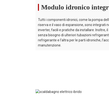
Caduta di
Modulo idronico integr
pressione
kPa
25
dell'acqua
(max)
Tutti i componenti idronici, come la pompa dell'
riserva e il vaso di espansione, sono integrati
Tipo di motore
/
DC Fashions
inverter, facili e pratiche da installare. Inoltr
della ventola
senza bisogno di ulteriori tubazioni refrigerant
Quantità di fan
/
1
refrigerante e l'altra per le parti idroniche, l'a
manutenzione.
Collegamento
pollice
G 1"
G
idrico
Pompa di
marca
SHIMGE / WILO / 
circolazione
Prevalenza
della pompa di
M
12 / 9 / 12.5
1
circolazione
dell'acqua
Tipo di mobile
/
Lamiera zincata
Dimensioni
mm
1350×440×950
unità (L/W/H)