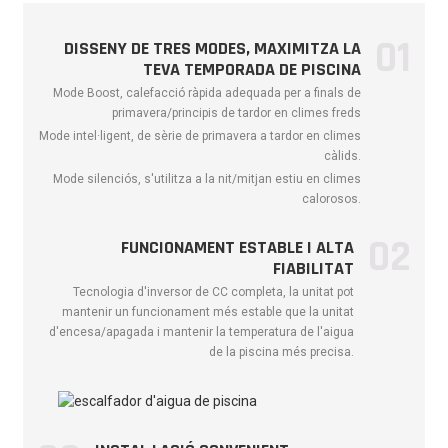
Capacitat de calefacció
6.5
8.6
01
11.8
DISSENY DE TRES MODES, MAXIMITZA LA
(kW)
TEVA TEMPORADA DE PISCINA
Energia consumida
1,84
2.44
3.37
Mode Boost, calefacció ràpida adequada per a finals de
primavera/principis de tardor en climes freds
COP
3.47
3.53
3,50
Mode intel·ligent, de sèrie de primavera a tardor en climes
Condició de rendiment (aire -7 ℃ / aigua 26 ℃ / humit, 73%)
càlids.
Capacitat de calefacció
Mode silenciós, s'utilitza a la nit/mitjan estiu en climes
5.0
6.7
9.3
(kW)
calorosos.
Energia consumida
1,60
2.12
2,95
02
FUNCIONAMENT ESTABLE I ALTA
COP
3.13
3.16
3.15
FIABILITAT
Tecnologia d'inversor de CC completa, la unitat pot
Condició de rendiment (aire 35 ℃ / aigua 30 ℃)
mantenir un funcionament més estable que la unitat
Capacitat de
d'encesa/apagada i mantenir la temperatura de l'aigua
6.4
8,5
11.5
refrigeració (kW)
de la piscina més precisa.
Energia consumida
2.32
3.04
4.14
COP
2,76
2,80
2,78
Potència màxima