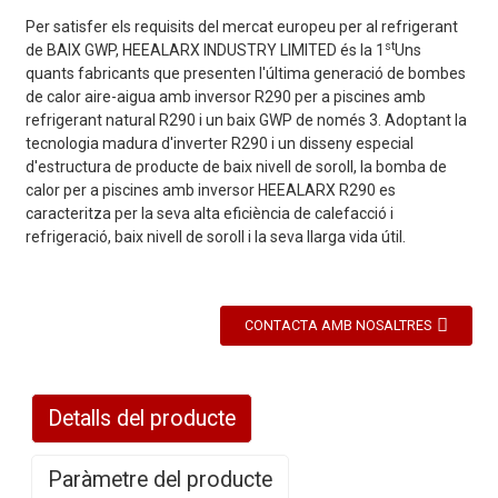
Per satisfer els requisits del mercat europeu per al refrigerant
st
de BAIX GWP, HEEALARX INDUSTRY LIMITED és la 1
Uns
quants fabricants que presenten l'última generació de bombes
de calor aire-aigua amb inversor R290 per a piscines amb
refrigerant natural R290 i un baix GWP de només 3. Adoptant la
tecnologia madura d'inverter R290 i un disseny especial
d'estructura de producte de baix nivell de soroll, la bomba de
calor per a piscines amb inversor HEEALARX R290 es
caracteritza per la seva alta eficiència de calefacció i
refrigeració, baix nivell de soroll i la seva llarga vida útil.
CONTACTA AMB NOSALTRES
Detalls del producte
Paràmetre del producte