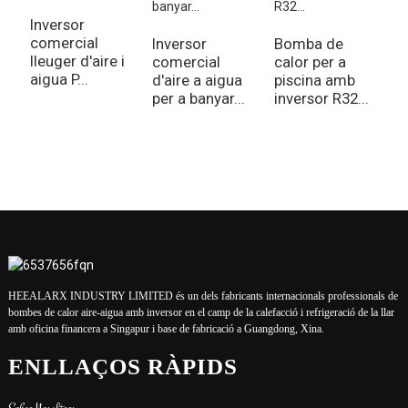
Inversor
comercial
Inversor
Bomba de
lleuger d'aire i
comercial
calor per a
A
aigua P...
d'aire a aigua
piscina amb
c
per a banyar...
inversor R32...
f
i
r
HEEALARX INDUSTRY LIMITED és un dels fabricants internacionals professionals de
bombes de calor aire-aigua amb inversor en el camp de la calefacció i refrigeració de la llar
amb oficina financera a Singapur i base de fabricació a Guangdong, Xina.
ENLLAÇOS RÀPIDS
Sobre Nosaltres