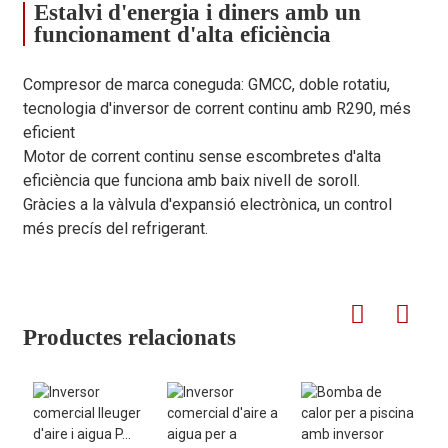
Estalvi d'energia i diners amb un
Wi-Fi
SÍ
funcionament d'alta eficiència
Les dades anteriors són només de referència. Les especificacions 
canvis sense previ avís. Per a les especificacions reals de la unitat,
Compresor de marca coneguda: GMCC, doble rotatiu,
etiquetes de la unitat.
tecnologia d'inversor de corrent continu amb R290, més
eficient
Motor de corrent continu sense escombretes d'alta
eficiència que funciona amb baix nivell de soroll.
Gràcies a la vàlvula d'expansió electrònica, un control
més precís del refrigerant.
Productes relacionats