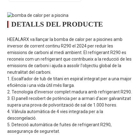
Model
VS120INR
VS180INR
VS250IN
DETALLS DEL PRODUCTE
Font d'alimentació
220V-240V～/50Hz
HEEALARX va llançar la bomba de calor per a piscines amb
inversor de corrent continu R290 el 2024 per reduir les
Condició de rendiment (aire 26 ℃ / aigua 26 ℃ / humit, 80%)
emissions de carboni al medi ambient. El refrigerant R290 es
Capacitat de calefacció
reconeix com un refrigerant que contribueix a la reducció de les
12.0
16.0
22.0
(kW)
emissions de carboni i ajuda a assolir l'objectiu global de la
neutralitat del carboni.
Energia consumida
1,99
2,63
3.61
1. Escalfador de tub de titani en espiral integrat per a una major
COP
6.04
6.08
6.10
eficiència i una vida útil més llarga.
2. Tecnologia d'inversor complet madura amb refrigerant R290.
Condició de rendiment (aire 15 ℃ / aigua 26 ℃ / humit, 70%)
3. El panell recobert de potència per a armari d'acer galvanitzat
Capacitat de calefacció
supera una prova de polvorització de sal de 1.000 hores.
9.0
12.0
16,5
(kW)
4. Vàlvula automàtica de 4 vies integrada per a la
descongelació.
Energia consumida
2.07
2,73
3,73
5. Detecció automàtica de fuites de refrigerant R290,
COP
4.35
4.40
4.42
assegurança de seguretat.
Condicions de rendiment (aire 2 ℃ / aigua 26 ℃ / humit, 83%) Trit