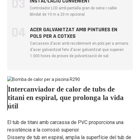
03
INSTAL·LACIÓ CONVENIENT
3.00
3,60
4.40
d'entrada (kW)
Controlador LCD amb pantalla gran de sèrie i cable
blindat de 10 m a 20 m opcional.
Entrada màxima de
13.04
15,70
19.10
corrent (A)
04
ACER GALVANITZAT AMB PINTURES EN
Refrigerant
290 rands
POLS PER A COTXES
Tipus de carcassa
Acer galvanitzat amb pintures
Carcasses d'acer amb recobriment en pols per a armaris
d'acer galvanitzat fets d'acer galvanitzat que superen
Compressor
Tipus de CC
1.000 hores de proves de polvorització de sal.
Forma de ventall
Tipus de CC
Quantitat de ventiladors
1
1
1
Velocitat del ventilador
400-800
400-800
400-800
Intercanviador de calor de tubs de
(RPM)
titani en espiral, que prolonga la vida
Pressió sonora 1 m
40-50
40-51
41-53
útil
dB(A)
Pressió sonora 10 m
21-31
21-33
23-35
El tub de titani amb carcassa de PVC proporciona una
dB(A)
resistència a la corrosió superior.
Connexió d'aigua (mm)
50
50
50
Disseny de tub en espiral, amplia la superfície del tub de