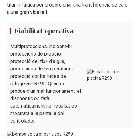
Volum de cabal d'aigua
titani i l'aigua per proporcionar una transferència de calor
4.0
5.3
7.3
(m³/h)
a una gran vida útil.
Dimensions netes L/A/A
1060 * 480 * 800
1060*48
(mm)
Fiabilitat operativa
Dimensions del paquet
1150*550*950
1150*55
L/A/A (mm)
Multiproteccions, incloent-hi
Pes net (kg)
80/95
85/100
100/115
proteccions de pressió,
protecció del flux d'aigua,
Quantitat per
40/84//84/96
40/84//84/96
40/84//8
20GP/40GP/40HQ/45HQ
proteccions de temperatura i
protecció contra fuites de
Volum de piscina
25-45
35-60
50-85
refrigerant R290. Quan es
recomanat (m³)
produeix un mal funcionament, el
Temperatura de l'aire de
-7℃～43℃
diagnòstic es farà
funcionament
automàticament i el resultat es
Rang de temperatura de
mostrarà a la pantalla del
15 ℃ ~ 40 ℃
calefacció
controlador.
Rang de temperatura de
8 ℃ ~ 28 ℃
refrigeració