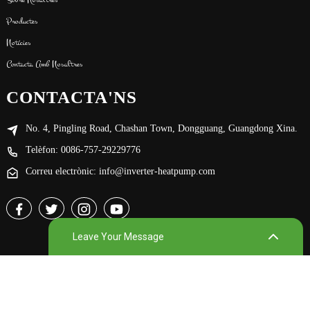
Productes
Notícies
Contacta Amb Nosaltres
CONTACTA'NS
No. 4, Pingling Road, Chashan Town, Dongguang, Guangdong Xina.
Telèfon: 0086-757-29229776
Correu electrònic: info@inverter-heatpump.com
Leave Your Message
© Drets d'autor - 2010-2024: Tots els drets reservats.
-
-
Mapa del lloc
BLOC MÉS IMPORTANT
*Name Cannot be empty!