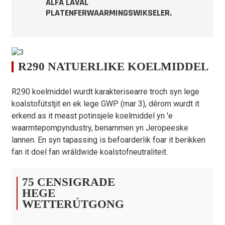
ALFA LAVAL
Prestaasjes EN 14511-2 lege-COP
kW/kW
3.95
PLATENFERWAARMINGSWIKSELER.
Prestaasjes EN 14511-2 middel
kW
43.00
Prestaasje EN 14511-2 medium -
kW/kW
2.80
COP
Prestaasjes EN 14825 leech
kW
40.00
R290 NATUERLIKE KOELMIDDEL
EN 14825 middelgrutte
kW
40.00
prestaasjes
R290 koelmiddel wurdt karakterisearre troch syn lege
koalstofútstjit en ek lege GWP (mar 3), dêrom wurdt it
ErP-nivo (35 ℃)
/
In+++
erkend as it meast potinsjele koelmiddel yn 'e
ErP-nivo (55 ℃)
/
A++
waarmtepompyndustry, benammen yn Jeropeeske
Wetterstream
m³/oere
8.60
lannen. En syn tapassing is befoarderlik foar it berikken
fan it doel fan wrâldwide koalstofneutraliteit.
Koelmiddel
/
R290
Juiste ynfier
kg
1.50×2
75 CENSIGRADE
CO2, lykweardich
Ton
0.0090
HEGE
Lûdsdruk op 1m ôfstân
dB(A)
65
WETTERÚTGONG
Ferwaarmingsmodu