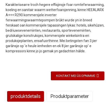
Karakterisearre troch hegere effisjinsje foar romteferwaarming,
koeling en sanitair waarm wetterfoarsjenning, kinne HEEALARX
A+++ R290 kommersjele inverter
ferwaarmingswaarmtepompen brûkt wurde yn in breed
ferskaat oan kommersjele tapassingen lykas: hotels, sikehûzen,
bedriuwseveneminten, restaurants, sporteveneminten,
grutskalige konstruksjes, kommersjele winkelsintra en
produksjeplanten, ensafuorthinne. Mei betingsten fan 3 jier
garânsje op 'e heule ienheden en ek 8 jier garânsje op' e
kompressors kinne jo jo gemak yn gedachten hâlde.
KONTAKT MEI ÚS OPNIMME
produktdetails
Produktparameter