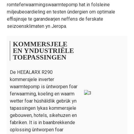
Ferstjoerôfmjittings (L/B/H)
mm
2040×900×1643
romteferwaarmingswaarmtepomp hat in folsleine
Netto/Bruto gewicht
kg
520/570
miljeubeoardieling en testen ûndergien om optimale
effisjinsje te garandearjen neffens de ferskate
De boppesteande gegevens binne allinich foar referinsje; spesifike
seizoensklimaten yn Jeropa.
gegevens binne ûnder foarbehâld fan it produktnammeplaatje.
KOMMERSJELE
EN YNDUSTRIËLE
TOEPASSINGEN
De HEEALARX R290
kommersjele inverter
waarmtepomp is ûntworpen foar
ferwaarming, koeling en waarm
wetter foar húshâldlik gebrûk yn
tapassingen lykas kommersjele
gebouwen, hotels, sikehuzen en
fabriken. It is in baanbrekkende
oplossing ûntworpen foar