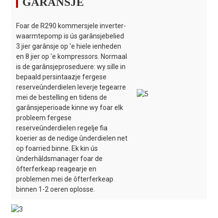
GARANSJE
Foar de R290 kommersjele inverter-
waarmtepomp is ús garânsjebelied
3 jier garânsje op 'e hiele ienheden
en 8 jier op 'e kompressors. Normaal
is de garânsjeproseduere: wy sille in
bepaald persintaazje fergese
reserveûnderdielen leverje tegearre
mei de bestelling en tidens de
garânsjeperioade kinne wy foar elk
probleem fergese
reserveûnderdielen regelje fia
koerier as de nedige ûnderdielen net
op foarried binne. Ek kin ús
ûnderhâldsmanager foar de
ôfterferkeap reagearje en
problemen mei de ôfterferkeap
binnen 1-2 oeren oplosse.