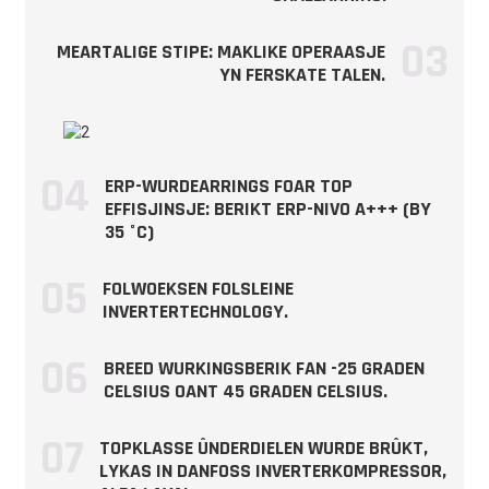
Ferwaarmingskapasiteitsberik
kW
17.90～50.50
03
Ynfierberik foar
MEARTALIGE STIPE: MAKLIKE OPERAASJE
kW
5.45～18.70
ferwaarmingskrêft
YN FERSKATE TALEN.
COP
kW/kW
2.70～3.30
Koelomstannichheden -
Omjouwingstemperatuer
04
ERP-WURDEARRINGS FOAR TOP
(DB/WB): 35/24 ℃,
EFFISJINSJE: BERIKT ERP-NIVO A+++ (BY
Wettertemperatuer (Yn/Út): 12/7
35 °C)
℃
Koelkapasiteitsberik
kW
10.00～36.00
05
FOLWOEKSEN FOLSLEINE
Ynfierberik foar koelkrêft
kW
3.25～14.40
INVERTERTECHNOLOGY.
EARE
kW/kW
2.50～3.10
06
BREED WURKINGSBERIK FAN -25 GRADEN
Maks. Ynfierkrêft
kW
20.0
CELSIUS OANT 45 GRADEN CELSIUS.
Maks. stroomynfier
IN
30.4
07
TOPKLASSE ÛNDERDIELEN WURDE BRÛKT,
Prestaasjes EN 14511-2 leech
kW
45.00
LYKAS IN DANFOSS INVERTERKOMPRESSOR,