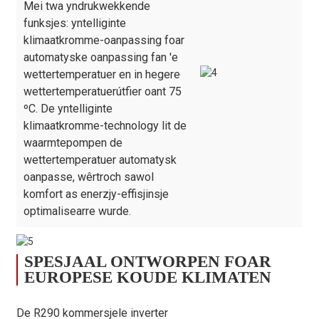
Bedriuwsomjouwingstemperatuer
℃
-25～45 / Koelmodu
Mei twa yndrukwekkende
15～45
funksjes: yntelliginte
klimaatkromme-oanpassing foar
Maks. wettertemperatuer
℃
75
automatyske oanpassing fan 'e
Kompressormerk
/
GMCC / HEECH
wettertemperatuer en in hegere
Kompressor kwantiteit
2
wettertemperatuerútfier oant 75
ºC. De yntelliginte
Wetterkant waarmtewikseler
/
Plaattype
klimaatkromme-technology lit de
Merk fan wetterside
/
ALFA LAVAL
waarmtepompen de
waarmtewikseler
wettertemperatuer automatysk
Kabinettype
/
Galvanisearre plaat
oanpasse, wêrtroch sawol
Borstelleaze DC-
komfort as enerzjy-effisjinsje
Type fan fentilatormotor
/
motor
optimalisearre wurde.
Fan kwantiteit
/
4
Wetterferbining
/
G1.5"
SPESJAAL ONTWORPEN FOAR
EUROPESE KOUDE KLIMATEN
Wetterdrukfal
kPa
40
Ienheidsôfmjitting (L/B/H)
mm
1965×820×1475
De R290 kommersjele inverter