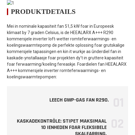
Model
/
VS510-DCR
PRODUKTDETAILS
380V-415V
Streamtafier
/
～/3N/50Hz
Mei in nominale kapasiteit fan 51,5 kW foar in Europeesk
klimaat by 7 graden Celsius, is de HEEALARX A+++ R290
Ferwaarmingsomstannichheden -
kommersjele inverter loft-wetter romteferwaarmings- en
Omjouwingstemperatuer
koelingswaarmtepomp de perfekte oplossing foar grutskalige
(DB/WB): 7/6 ℃,
kommersjele tapassingen en kin it wurkje as ûnderdiel fan in
Wettertemperatuer (Yn/Út):
kaskade-ynstallaasje foar projekten dy't in gruttere kapasiteit
30/35 ℃
foar ferwaarming/koeling fereaskje. Foardielen fan HEEALARX
Ferwaarmingskapasiteitsberik
kW
18.00～51.50
A+++ kommersjele inverter romteferwaarmings- en
koelingswaarmtepompen:
Ynfierberik foar
kW
3.60～13.20
ferwaarmingskrêft
COP
kW/kW
3.90～5.05
01
LEECH GWP-GAS FAN R290.
Ferwaarmingsomstannichheden -
Omjouwingstemperatuer
(DB/WB): 7/6 ℃,
02
KASKADEKONTRÔLE: STIPET MAKSIMAAL
Wettertemperatuer (Yn/Út):
10 IENHEDEN FOAR FLEKSIBELE
47/55 ℃
SKALEARRING.