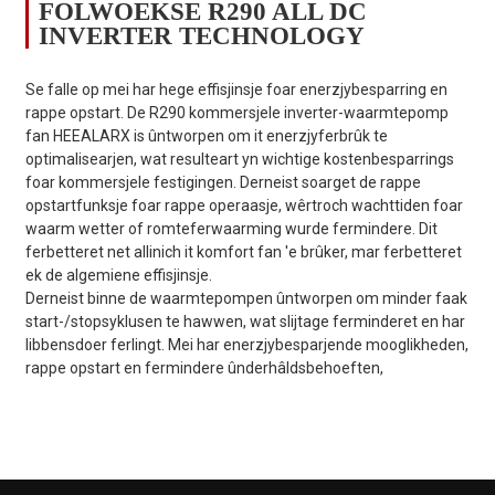
FOLWOEKSE R290 ALL DC
INVERTER TECHNOLOGY
Se falle op mei har hege effisjinsje foar enerzjybesparring en
rappe opstart. De R290 kommersjele inverter-waarmtepomp
fan HEEALARX is ûntworpen om it enerzjyferbrûk te
optimalisearjen, wat resulteart yn wichtige kostenbesparrings
foar kommersjele festigingen. Derneist soarget de rappe
opstartfunksje foar rappe operaasje, wêrtroch wachttiden foar
waarm wetter of romteferwaarming wurde fermindere. Dit
ferbetteret net allinich it komfort fan 'e brûker, mar ferbetteret
ek de algemiene effisjinsje.
Derneist binne de waarmtepompen ûntworpen om minder faak
start-/stopsyklusen te hawwen, wat slijtage ferminderet en har
libbensdoer ferlingt. Mei har enerzjybesparjende mooglikheden,
rappe opstart en fermindere ûnderhâldsbehoeften,